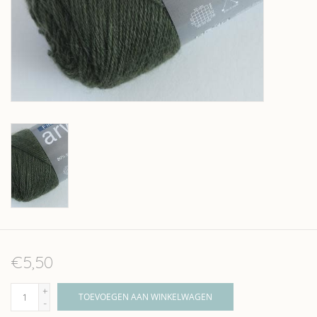
Over wolder
€5,50
+
TOEVOEGEN AAN WINKELWAGEN
-