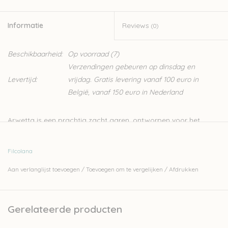
Informatie
Reviews
(0)
Beschikbaarheid:
Op voorraad
(7)
Verzendingen gebeuren op dinsdag en
Levertijd:
vrijdag. Gratis levering vanaf 100 euro in
België, vanaf 150 euro in Nederland
Arwetta is een prachtig zacht garen, ontworpen voor het
breien van kinder- en babykleding. Het is een merino garen
waardoor het heel zacht is, en door de 20% nylon is hij heel
Filcolana
stevig. Dit zorgt er ook voor dat Arwetta een ideaal
Aan verlanglijst toevoegen
/
Toevoegen om te vergelijken
/
Afdrukken
sokkengaren is.
80% merinowol (superwash) en 20% nylon
4ply
Gerelateerde producten
50gr - 210m
naalden: 2,5-3mm