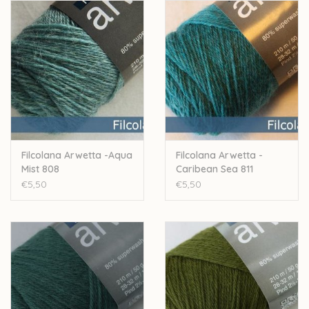
Stekenverhouding: 28 a 32 steken voor 10cm
Machinewasbaar
Let op: de kleur op beeld kan afwijken van de werkelijke kleur.
Filcolana Arwetta -Aqua
Filcolana Arwetta -
Mist 808
Caribean Sea 811
€5,50
€5,50