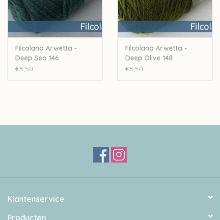
Filcolana Arwetta -
Filcolana Arwetta -
Deep Sea 146
Deep Olive 148
€5,50
€5,50
Klantenservice
Producten