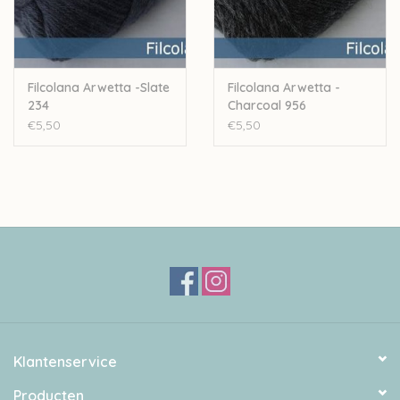
Filcolana Arwetta -Slate
Filcolana Arwetta -
234
Charcoal 956
€5,50
€5,50
Klantenservice
Producten