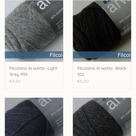
Stekenverhouding: 28 a 32 steken voor 10cm
Machinewasbaar
Let op: de kleur op beeld kan afwijken van de werkelijke kleur.
Filcolana Arwetta -Light
Filcolana Arwetta -Black
Grey 954
102
€5,50
€5,50