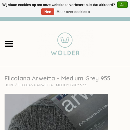
Wij slaan cookies op om onze website te verbeteren. Is dat akkoord?
Ja
Nee
Meer over cookies »
0 Artikelen - €0,00
Home
Garens
Pakketten
Filcolana Arwetta - Medium Grey 955
Accessoires
HOME
/
FILCOLANA ARWETTA - MEDIUM GREY 955
workshops
Cadeaubon
Solden