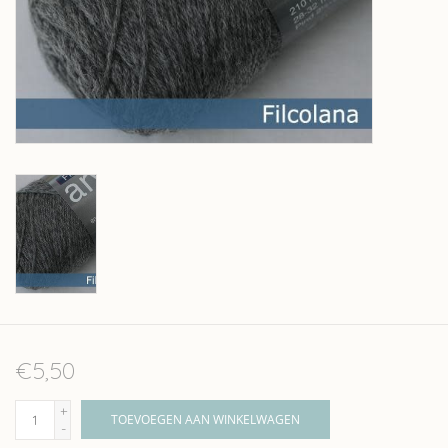
Over wolder
€5,50
+
TOEVOEGEN AAN WINKELWAGEN
-