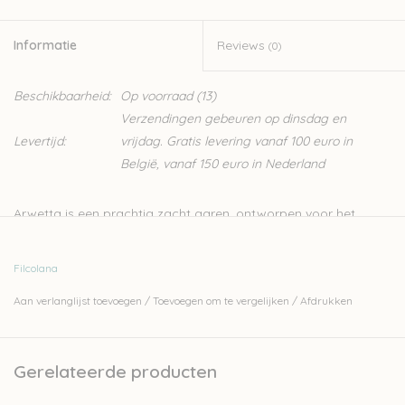
Informatie
Reviews
(0)
Beschikbaarheid:
Op voorraad
(13)
Verzendingen gebeuren op dinsdag en
Levertijd:
vrijdag. Gratis levering vanaf 100 euro in
België, vanaf 150 euro in Nederland
Arwetta is een prachtig zacht garen, ontworpen voor het
breien van kinder- en babykleding. Het is een merino garen
waardoor het heel zacht is, en door de 20% nylon is hij heel
Filcolana
stevig. Dit zorgt er ook voor dat Arwetta een ideaal
Aan verlanglijst toevoegen
/
Toevoegen om te vergelijken
/
Afdrukken
sokkengaren is.
80% merinowol (superwash) en 20% nylon
4ply
Gerelateerde producten
50gr - 210m
naalden: 2,5-3mm