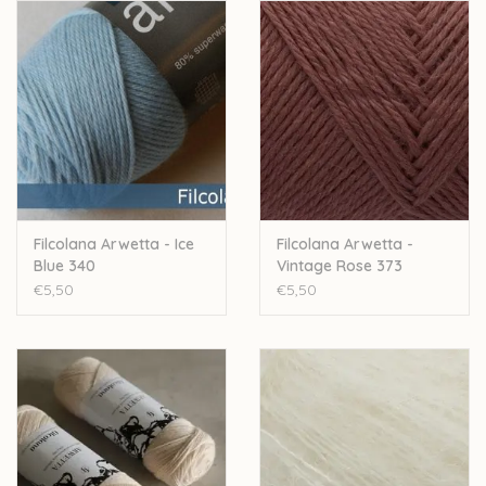
Stekenverhouding: 28 a 32 steken voor 10cm
Machinewasbaar
Let op: de kleur op beeld kan afwijken van de werkelijke kleur.
Filcolana Arwetta - Ice
Filcolana Arwetta -
Blue 340
Vintage Rose 373
€5,50
€5,50