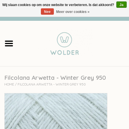
Wij slaan cookies op om onze website te verbeteren. Is dat akkoord?
Ja
Nee
Meer over cookies »
0 Artikelen - €0,00
Home
Garens
Pakketten
Filcolana Arwetta - Winter Grey 950
Accessoires
HOME
/
FILCOLANA ARWETTA - WINTER GREY 950
workshops
Cadeaubon
Solden