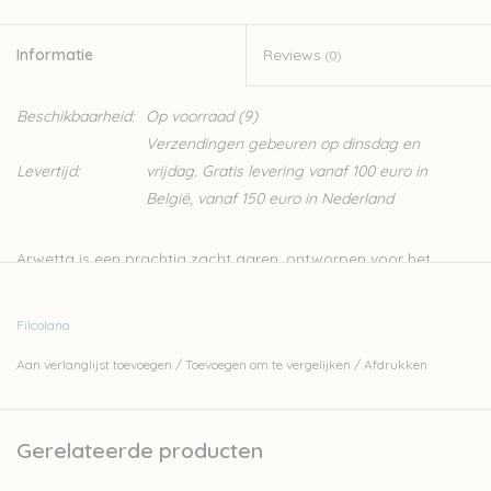
Informatie
Reviews
(0)
Beschikbaarheid:
Op voorraad
(9)
Verzendingen gebeuren op dinsdag en
Levertijd:
vrijdag. Gratis levering vanaf 100 euro in
België, vanaf 150 euro in Nederland
Arwetta is een prachtig zacht garen, ontworpen voor het
breien van kinder- en babykleding. Het is een merino garen
waardoor het heel zacht is, en door de 20% nylon is hij heel
Filcolana
stevig. Dit zorgt er ook voor dat Arwetta een ideaal
Aan verlanglijst toevoegen
/
Toevoegen om te vergelijken
/
Afdrukken
sokkengaren is.
80% merinowol (superwash) en 20% nylon
4ply
Gerelateerde producten
50gr - 210m
naalden: 2,5-3mm