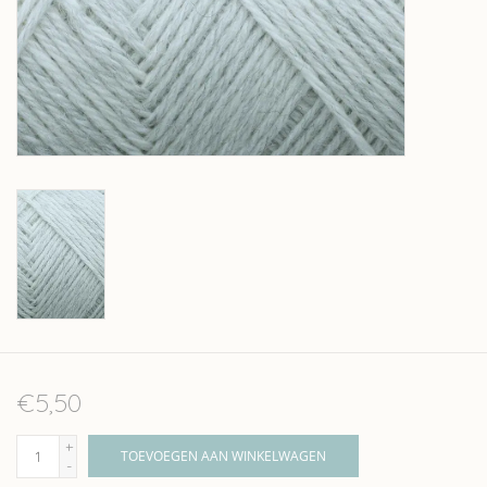
Over wolder
€5,50
+
TOEVOEGEN AAN WINKELWAGEN
-