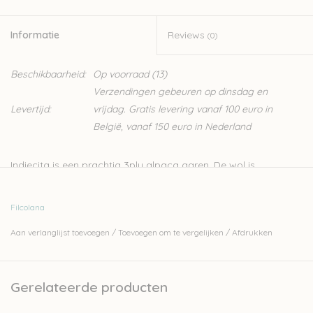
Informatie
Reviews
(0)
Beschikbaarheid:
Op voorraad
(13)
Verzendingen gebeuren op dinsdag en
Levertijd:
vrijdag. Gratis levering vanaf 100 euro in
België, vanaf 150 euro in Nederland
Indiecita is een prachtig 3ply alpaca garen. De wol is
afkomstig van alpaca's uit de hooglanden van Zuid-Amerika.
De vezels hebben een prachtige glans die dit garen extra
Filcolana
charme geeft. Op de
website van de leverancier Filcolana
vind
Aan verlanglijst toevoegen
/
Toevoegen om te vergelijken
/
Afdrukken
je heel wat gratis patronen voor deze wol.
100% Alpaca
Gerelateerde producten
50gr - 160m
Nld: 3-3,5mm