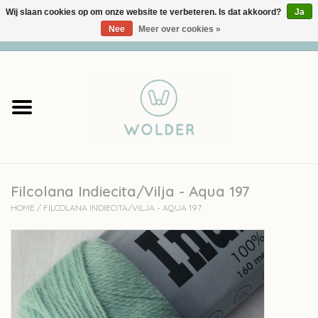
Wij slaan cookies op om onze website te verbeteren. Is dat akkoord?
Ja
Nee
Meer over cookies »
0 Artikelen - €0,00
Home
Garens
Pakketten
Filcolana Indiecita/Vilja - Aqua 197
Accessoires
HOME
/
FILCOLANA INDIECITA/VILJA - AQUA 197
workshops
Cadeaubon
Solden