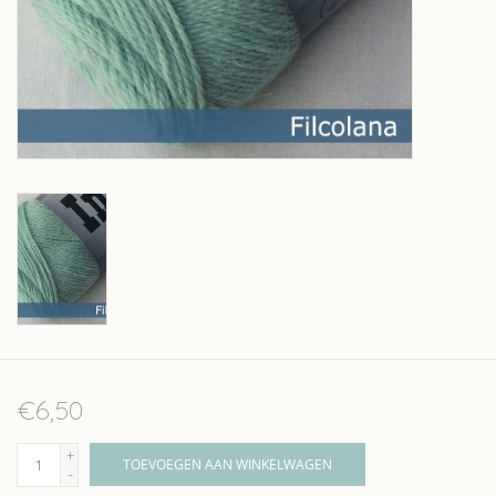
Over wolder
€6,50
+
TOEVOEGEN AAN WINKELWAGEN
-