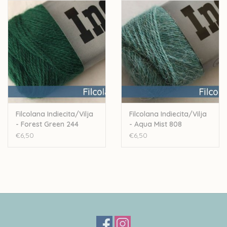
Stekenverhouding: 24-26st voor 10cm
Handwas
Let op: de kleur op beeld kan afwijken van de werkelijke kleur.
Filcolana Indiecita/Vilja
Filcolana Indiecita/Vilja
- Forest Green 244
- Aqua Mist 808
€6,50
€6,50