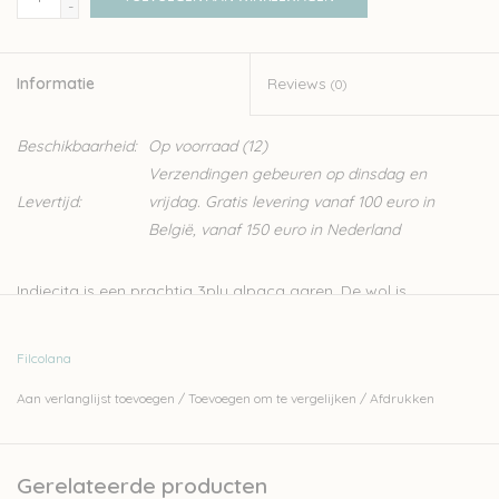
-
Informatie
Reviews
(0)
Beschikbaarheid:
Op voorraad
(12)
Verzendingen gebeuren op dinsdag en
Levertijd:
vrijdag. Gratis levering vanaf 100 euro in
België, vanaf 150 euro in Nederland
Indiecita is een prachtig 3ply alpaca garen. De wol is
afkomstig van alpaca's uit de hooglanden van Zuid-Amerika.
De vezels hebben een prachtige glans die dit garen extra
Filcolana
charme geeft. Op de
website van de leverancier Filcolana
vind
Aan verlanglijst toevoegen
/
Toevoegen om te vergelijken
/
Afdrukken
je heel wat gratis patronen voor deze wol.
100% Alpaca
Gerelateerde producten
50gr - 160m