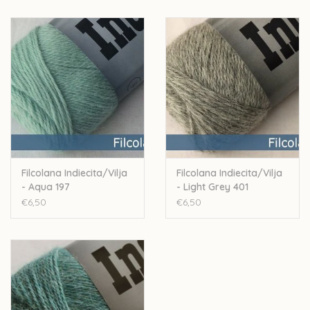
Nld: 3-3,5mm
Stekenverhouding: 24-26st voor 10cm
Handwas
Let op: de kleur op beeld kan afwijken van de werkelijke kleur.
Filcolana Indiecita/Vilja
Filcolana Indiecita/Vilja
- Aqua 197
- Light Grey 401
€6,50
€6,50