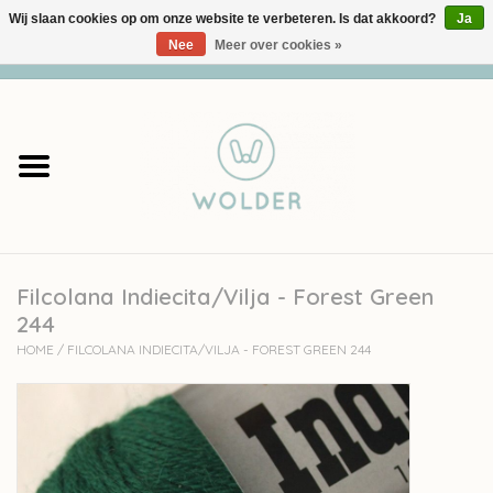
Wij slaan cookies op om onze website te verbeteren. Is dat akkoord?
Ja
Nee
Meer over cookies »
0 Artikelen - €0,00
Home
Garens
Pakketten
Filcolana Indiecita/Vilja - Forest Green
Accessoires
244
HOME
/
FILCOLANA INDIECITA/VILJA - FOREST GREEN 244
workshops
Cadeaubon
Solden