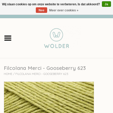
Wij slaan cookies op om onze website te verbeteren. Is dat akkoord?
Ja
Nee
Meer over cookies »
0 Artikelen - €0,00
Home
Garens
Pakketten
Filcolana Merci - Gooseberry 623
Accessoires
HOME
/
FILCOLANA MERCI - GOOSEBERRY 623
workshops
Cadeaubon
Solden