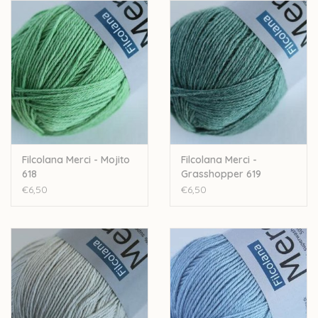
50% wol - 50% pima-katoen
50 gram - 200 meter
Naalddikte: 2,5-3,5mm
Stekenverhouding 10cm: 26-28 steken - 36-38 rijen
Machinewasbaar
Let op: de kleur op beeld kan afwijken van de werkelijke kleur.
Filcolana Merci - Mojito
Filcolana Merci -
618
Grasshopper 619
€6,50
€6,50