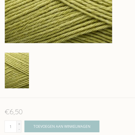
Over wolder
€6,50
+
TOEVOEGEN AAN WINKELWAGEN
-