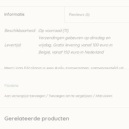
Informatie
Reviews
(0)
Beschikbaarheid:
Op voorraad
(11)
Verzendingen gebeuren op dinsdag en
Levertijd:
vrijdag. Gratis levering vanaf 100 euro in
België, vanaf 150 euro in Nederland
Merci Van Filcolana is een 4-ply zomergaren, samengesteld uit
katoen en wol. Deze kwaliteit van Filcolana onderscheidt zich
van zijn andere garens door de vrolijke, zomerse kleuren.
Filcolana
Het is een zacht garen, perfect voor zomerse breiwerken en
Aan verlanglijst toevoegen
/
Toevoegen om te vergelijken
/
Afdrukken
voor baby- en kinderkledij. Het garen is Superwash behandeld
en kan dus heel makkelijk gewassen worden.
Bij onze pakketten vind je
verschillende stuks
die in dit garen
Gerelateerde producten
worden gebreid.