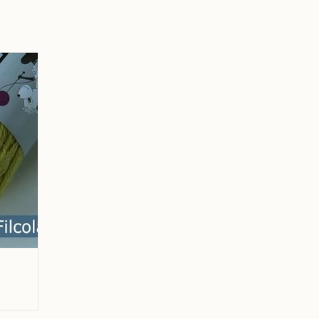
acia
GEN