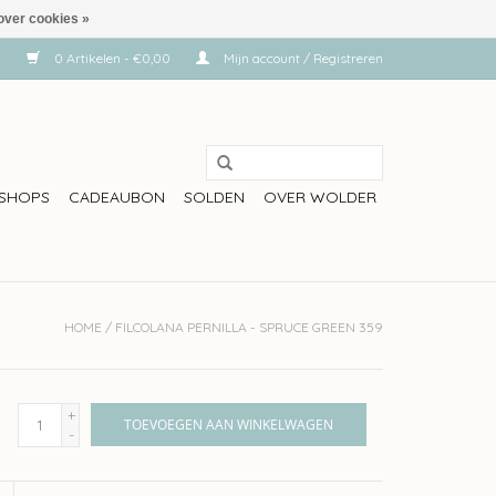
over cookies »
0 Artikelen - €0,00
Mijn account / Registreren
SHOPS
CADEAUBON
SOLDEN
OVER WOLDER
HOME
/
FILCOLANA PERNILLA - SPRUCE GREEN 359
+
TOEVOEGEN AAN WINKELWAGEN
-