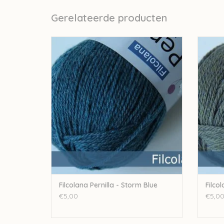
Gerelateerde producten
Filc
Filcolana Filcolana Pernilla - Storm Blue
TO
TOEVOEGEN AAN WINKELWAGEN
Filcolana Pernilla - Storm Blue
Filcol
€5,00
€5,0