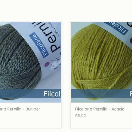
olana Filcolana Pernilla - Juniper
Filcolana Filcolana Pernilla - Ac
EVOEGEN AAN WINKELWAGEN
TOEVOEGEN AAN WINKELWA
ana Pernilla - Juniper
Filcolana Pernilla - Acacia
0
€5,00