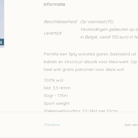
Informatie
Beschikbaarheid:
Op voorraad
(15)
Verzendingen gebeuren op din
Levertijd:
in België, vanaf 150 euro in 
Pernilla een 3ply worsted garen, bestaand uit 
kabels en structuur alsook voor kleurwerk. O
heel wat gratis patronen voor deze wol.
100% wol
Nld: 3,5-4mm
50gr - 175m
Sport weight
Stekenverhouding: 22-24st per 10cm
Handwas
Filcolana
Aan verl
Let op: de kleur op beeld kan afwijken van de w