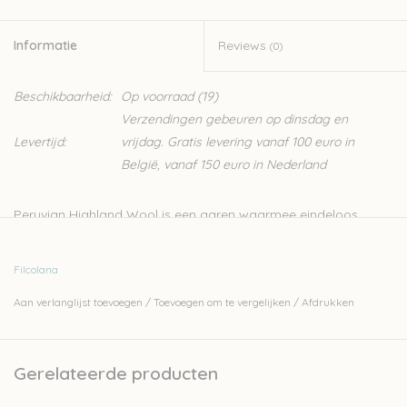
Informatie
Reviews
(0)
Beschikbaarheid:
Op voorraad
(19)
Verzendingen gebeuren op dinsdag en
Levertijd:
vrijdag. Gratis levering vanaf 100 euro in
België, vanaf 150 euro in Nederland
Peruvian Highland Wool is een garen waarmee eindeloos
gespeeld kan worden. Het is een klassiek 4-ply garen. De vezel
is zeer gelijkmatig, waardoor hij ideaal is voor zowel
Filcolana
eenvoudige als structuursteken. Je breit er ook heel mooi
Aan verlanglijst toevoegen
/
Toevoegen om te vergelijken
/
Afdrukken
kleurwerk mee.
- 100% pure wol
- 100 meter - 50 gram
Gerelateerde producten
- naalden: 4-5 mm
- stekenverhouding: 16-20 steken voor 10 cm