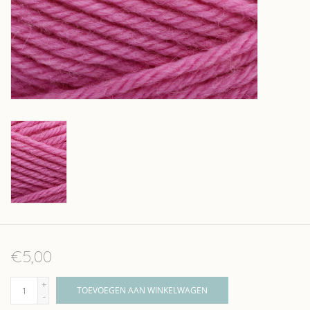
Over wolder
€5,00
+
TOEVOEGEN AAN WINKELWAGEN
-