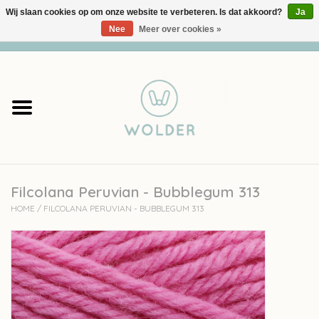
Wij slaan cookies op om onze website te verbeteren. Is dat akkoord?
Ja
Nee
Meer over cookies »
0 Artikelen - €0,00
Home
Garens
Pakketten
Filcolana Peruvian - Bubblegum 313
Accessoires
HOME
/
FILCOLANA PERUVIAN - BUBBLEGUM 313
workshops
Cadeaubon
Solden