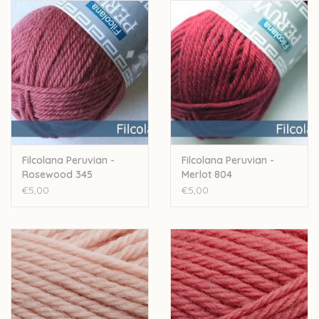
- handwas, met een scheutje
Eucalan
Let op: de kleur op beeld kan afwijken van de werkelijke kleur.
Filcolana Peruvian -
Filcolana Peruvian -
Rosewood 345
Merlot 804
€5,00
€5,00