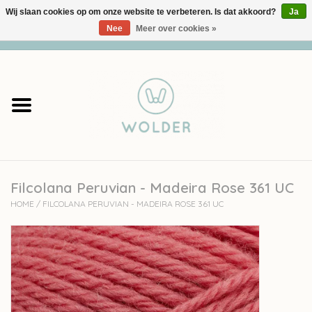
Wij slaan cookies op om onze website te verbeteren. Is dat akkoord?
Ja
Nee
Meer over cookies »
0 Artikelen - €0,00
Home
Garens
Pakketten
Filcolana Peruvian - Madeira Rose 361 UC
Accessoires
HOME
/
FILCOLANA PERUVIAN - MADEIRA ROSE 361 UC
workshops
Cadeaubon
Solden