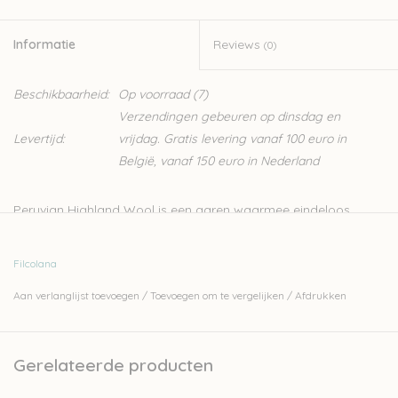
Informatie
Reviews
(0)
Beschikbaarheid:
Op voorraad
(7)
Verzendingen gebeuren op dinsdag en
Levertijd:
vrijdag. Gratis levering vanaf 100 euro in
België, vanaf 150 euro in Nederland
Peruvian Highland Wool is een garen waarmee eindeloos
gespeeld kan worden. Het is een klassiek 4-ply garen. De vezel
is zeer gelijkmatig, waardoor hij ideaal is voor zowel
Filcolana
eenvoudige als structuursteken. Je breit er ook heel mooi
Aan verlanglijst toevoegen
/
Toevoegen om te vergelijken
/
Afdrukken
kleurwerk mee.
- 100% pure wol
- 100 meter - 50 gram
Gerelateerde producten
- naalden: 4-5 mm
- stekenverhouding: 16-20 steken voor 10 cm