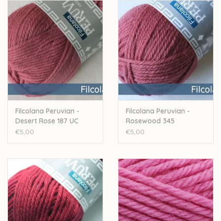
- handwas, met een scheutje
Eucalan
Let op: de kleur op beeld kan afwijken van de werkelijke kleur.
Filcolana Peruvian -
Filcolana Peruvian -
Desert Rose 187 UC
Rosewood 345
€5,00
€5,00