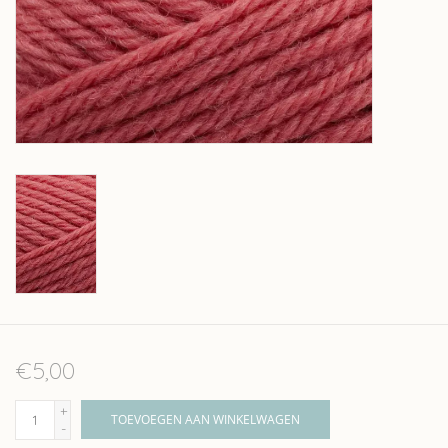
Over wolder
€5,00
+
TOEVOEGEN AAN WINKELWAGEN
-