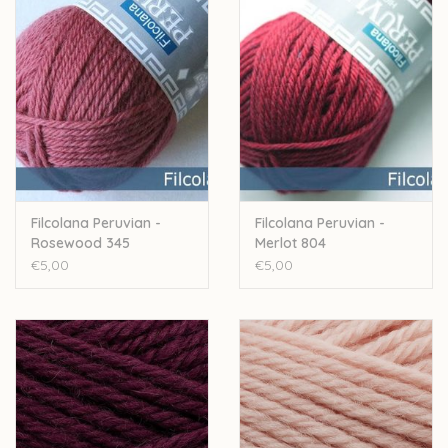
Filcolana Peruvian -
Filcolana Peruvian -
Rosewood 345
Merlot 804
€5,00
€5,00