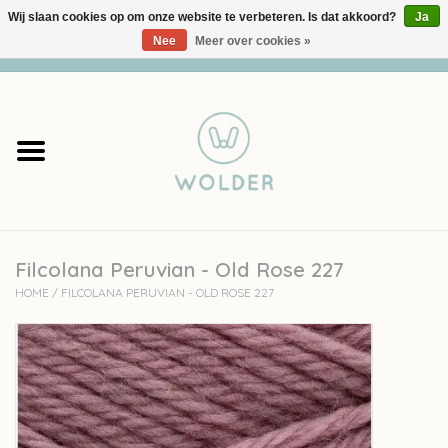
Wij slaan cookies op om onze website te verbeteren. Is dat akkoord?
Ja
Nee
Meer over cookies »
0 Artikelen - €0,00
Home
Garens
Pakketten
Filcolana Peruvian - Old Rose 227
Accessoires
HOME
/
FILCOLANA PERUVIAN - OLD ROSE 227
workshops
Cadeaubon
Solden