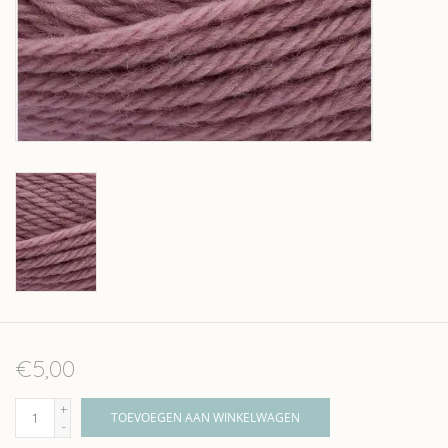
Over wolder
€5,00
+
TOEVOEGEN AAN WINKELWAGEN
-