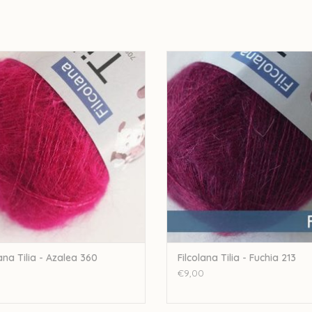
Handwash
Let op: de kleur op beeld kan afwijken van de w
Filcolana Tilia - Azalea 360
Filcolana Tilia - Fuchia 213
EVOEGEN AAN WINKELWAGEN
TOEVOEGEN AAN WINKELWA
lana Tilia - Azalea 360
Filcolana Tilia - Fuchia 213
0
€9,00