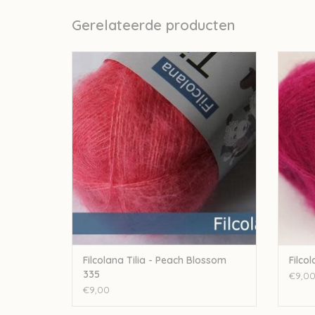
Gerelateerde producten
Filcolana Tilia - Peach Blossom 335
TOEVOEGEN AAN WINKELWAGEN
TO
Filcolana Tilia - Peach Blossom
Filco
335
€9,0
€9,00