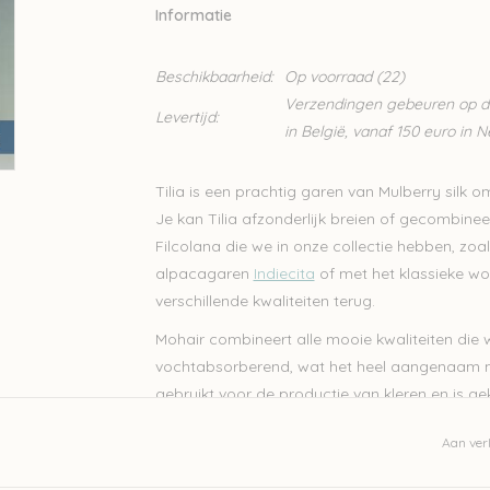
Informatie
Beschikbaarheid:
Op voorraad
(22)
Verzendingen gebeuren op din
Levertijd:
in België, vanaf 150 euro in 
Tilia is een prachtig garen van Mulberry silk 
Je kan Tilia afzonderlijk breien of gecombin
Filcolana die we in onze collectie hebben, zo
alpacagaren
Indiecita
of met het klassieke wo
verschillende kwaliteiten terug.
Mohair combineert alle mooie kwaliteiten die
vochtabsorberend, wat het heel aangenaam m
gebruikt voor de productie van kleren en is gek
dragen.
Aan verl
70 % Kid Mohair -30 % zijde
210 m / 25 g