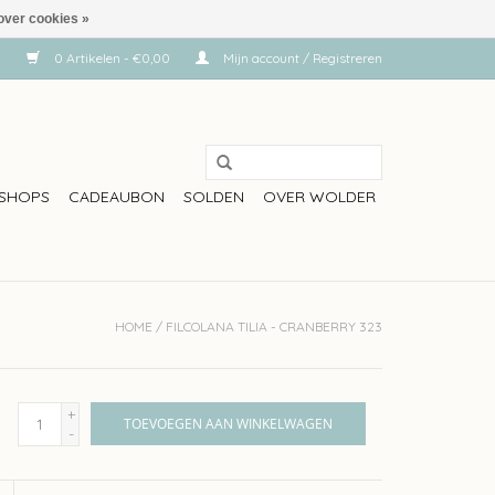
over cookies »
0 Artikelen - €0,00
Mijn account / Registreren
SHOPS
CADEAUBON
SOLDEN
OVER WOLDER
HOME
/
FILCOLANA TILIA - CRANBERRY 323
+
TOEVOEGEN AAN WINKELWAGEN
-