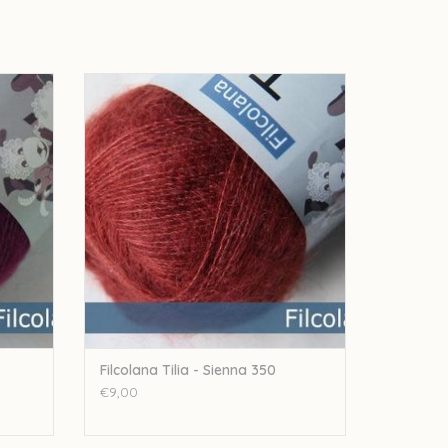
erkelijke kleur.
Filcolana Tilia - Sienna 350
GEN
TOEVOEGEN AAN WINKELWAGEN
Filcolana Tilia - Sienna 350
€9,00