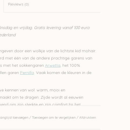
Reviews
(0)
sdag en vrijdag. Gratis levering vanaf 100 euro
Nederland
omgeven door een wolkje van de lichtste kid mohair.
eerd met één van de andere prachtige garens van
als met het sokkengaren
Arwetta
, het 100%
llen garen
Pernilla
. Vaak komen de kleuren in de
 we kennen van wol: warm, mooi en
aakt om te dragen. Zijde wordt al eeuwen
end om zijn sterkte en zijn comfort bij het
anglijst toevoegen
/
Toevoegen om te vergelijken
/
Afdrukken