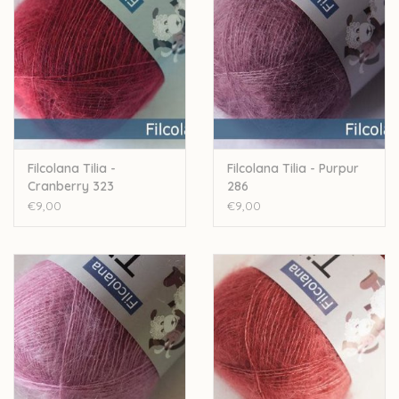
aangenaam maakt om te dragen. Zijde wordt al eeuwen
gebruikt voor de productie van kleren en is gekend om zijn
sterkte en zijn comfort bij het dragen.
70 % Kid Mohair -30 % zijde
210 m / 25 g
Handwash
Filcolana Tilia -
Filcolana Tilia - Purpur
Let op: de kleur op beeld kan afwijken van de werkelijke kleur.
Cranberry 323
286
€9,00
€9,00