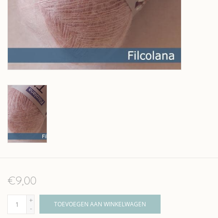
Over wolder
€9,00
+
TOEVOEGEN AAN WINKELWAGEN
-