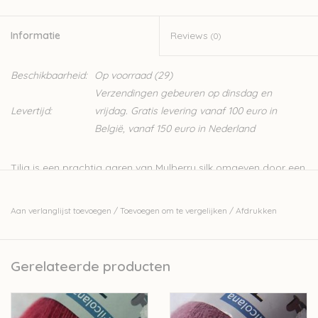
Informatie
Reviews
(0)
Beschikbaarheid:
Op voorraad
(29)
Verzendingen gebeuren op dinsdag en
Levertijd:
vrijdag. Gratis levering vanaf 100 euro in
België, vanaf 150 euro in Nederland
Tilia is een prachtig garen van Mulberry silk omgeven door een
wolkje van de lichtste kid mohair. Je kan Tilia afzonderlijk
breien of gecombineerd met één van de andere prachtige
Aan verlanglijst toevoegen
/
Toevoegen om te vergelijken
/
Afdrukken
garens van Filcolana die we in onze collectie hebben, zoals
met het sokkengaren
Arwetta
, het 100% alpacagaren
Indiecita
of met het klassieke wollen garen
Pernilla
. Vaak komen de
Gerelateerde producten
kleuren in de verschillende kwaliteiten terug.
Mohair combineert alle mooie kwaliteiten die we kennen van
wol: warm, mooi en vochtabsorberend, wat het heel