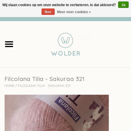
Wij slaan cookies op om onze website te verbeteren. Is dat akkoord?
Ja
Nee
Meer over cookies »
0 Artikelen - €0,00
Home
Garens
Pakketten
Filcolana Tilia - Sakuraa 321
Accessoires
HOME
/
FILCOLANA TILIA - SAKURAA 321
workshops
Cadeaubon
Solden