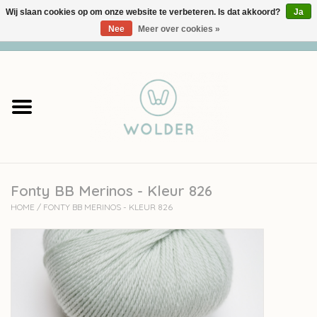
Wij slaan cookies op om onze website te verbeteren. Is dat akkoord?
Ja
Nee
Meer over cookies »
0 Artikelen - €0,00
Home
Garens
Pakketten
Fonty BB Merinos - Kleur 826
Accessoires
HOME
/
FONTY BB MERINOS - KLEUR 826
workshops
Cadeaubon
Solden