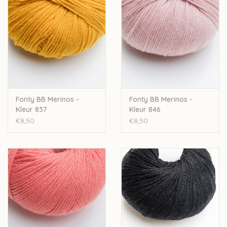
productieproces en de oorsprong van de grondstoffen.
De garens van Fonty worden gekleurd op strengen, wat zorgt
dat de kleur dieper in het garen dringt en langer zijn kleur
behoudt.
Nld: 2,5-3mm
50gr-200m
100% merinowol
Fonty BB Merinos -
Fonty BB Merinos -
Stekenverhouding 10-10cm: 30steken-39rijen
Kleur 837
Kleur 846
Superwash
€8,50
€8,50
Let op: de kleur op beeld kan afwijken van de werkelijke kleur.