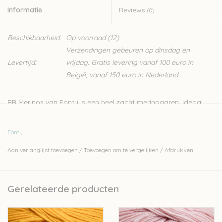
Informatie
Reviews
(0)
Beschikbaarheid:
Op voorraad
(12)
Verzendingen gebeuren op dinsdag en
Levertijd:
vrijdag. Gratis levering vanaf 100 euro in
België, vanaf 150 euro in Nederland
BB Merinos van Fonty is een heel zacht merinogaren, ideaal
voor het breien van kinder- en babytruien.
Fonty is een van de laatst overgebleven kleine Frans
Fonty
garenbedrijfjes. Het volledige productieproces van de garens
Aan verlanglijst toevoegen
/
Toevoegen om te vergelijken
/
Afdrukken
gebeurt in Frankrijk zelf. Ze doen dit met zorg voor de natuur
door bijvoorbeeld te werken met een ecologisch
waterzuiveringsinstallatie. Er wordt met personeel uit de regio
Gerelateerde producten
gewerkt waardoor ook de lokale economie gesteund wordt.
Fonty besteedt veel aandacht aan transparantie. Elk product
heeft op zijn label een QR code, hierop vind je alle info over het