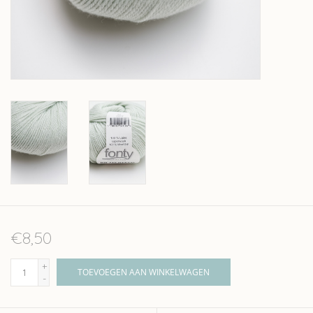
Over wolder
€8,50
+
TOEVOEGEN AAN WINKELWAGEN
-