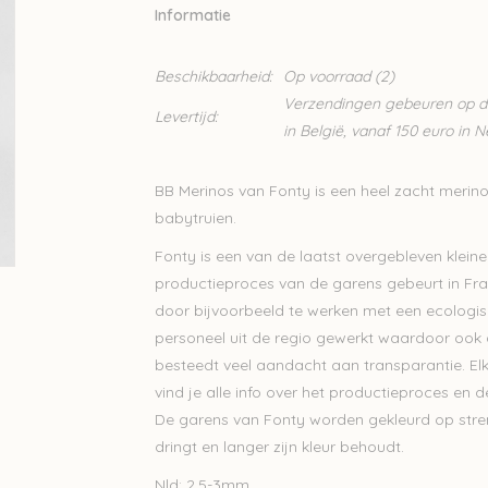
Informatie
Beschikbaarheid:
Op voorraad
(2)
Verzendingen gebeuren op din
Levertijd:
in België, vanaf 150 euro in 
BB Merinos van Fonty is een heel zacht merino
babytruien.
Fonty is een van de laatst overgebleven kleine
productieproces van de garens gebeurt in Fran
door bijvoorbeeld te werken met een ecologisc
personeel uit de regio gewerkt waardoor ook
besteedt veel aandacht aan transparantie. Elk
vind je alle info over het productieproces en
De garens van Fonty worden gekleurd op stren
dringt en langer zijn kleur behoudt.
Nld: 2,5-3mm