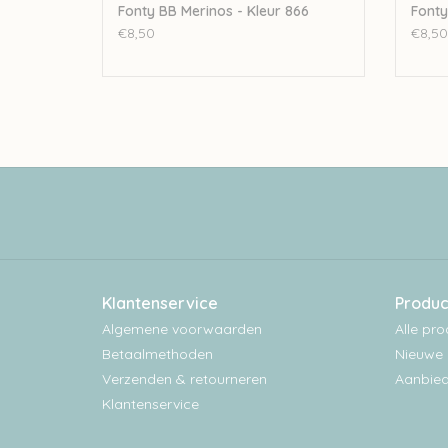
Fonty BB Merinos - Kleur 866
Fonty
€8,50
€8,50
Klantenservice
Produc
Algemene voorwaarden
Alle pr
Betaalmethoden
Nieuwe 
Verzenden & retourneren
Aanbied
Klantenservice