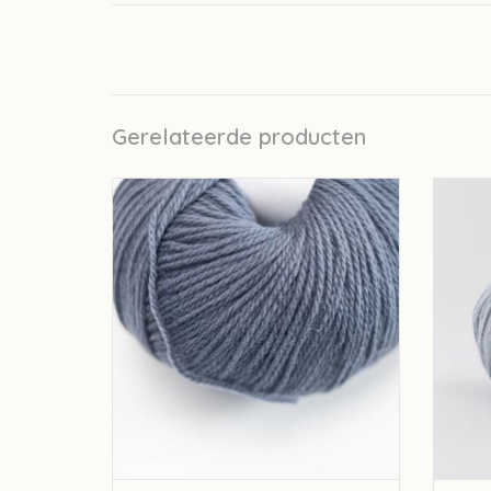
Gerelateerde producten
Fonty Fonty BB Merinos - Kleur 866
Fon
TOEVOEGEN AAN WINKELWAGEN
TO