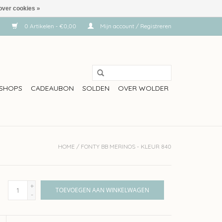
over cookies »
0 Artikelen - €0,00
Mijn account / Registreren
SHOPS
CADEAUBON
SOLDEN
OVER WOLDER
HOME
/
FONTY BB MERINOS - KLEUR 840
+
TOEVOEGEN AAN WINKELWAGEN
-