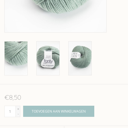
Over wolder
€8,50
+
TOEVOEGEN AAN WINKELWAGEN
-