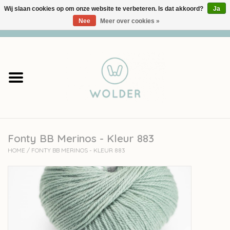
Wij slaan cookies op om onze website te verbeteren. Is dat akkoord?
Ja
Nee
Meer over cookies »
0 Artikelen - €0,00
Home
Garens
Pakketten
Fonty BB Merinos - Kleur 883
Accessoires
HOME
/
FONTY BB MERINOS - KLEUR 883
workshops
Cadeaubon
Solden