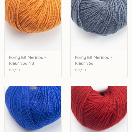
productieproces en de oorsprong van de grondstoffen.
De garens van Fonty worden gekleurd op strengen, wat zorgt
dat de kleur dieper in het garen dringt en langer zijn kleur
behoudt.
Nld: 2,5-3mm
50gr-200m
100% merinowol
Fonty BB Merinos -
Fonty BB Merinos -
Stekenverhouding 10-10cm: 30steken-39rijen
Kleur 836 NB
Kleur 866
Superwash
€8,50
€8,50
Let op: de kleur op beeld kan afwijken van de werkelijke kleur.