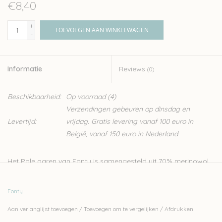
€8,40
+
TOEVOEGEN AAN WINKELWAGEN
-
Informatie
Reviews
(0)
Beschikbaarheid:
Op voorraad
(4)
Verzendingen gebeuren op dinsdag en
Levertijd:
vrijdag. Gratis levering vanaf 100 euro in
België, vanaf 150 euro in Nederland
Het Pole garen van Fonty is samengesteld uit 70% merinowol
en 30% baby alpaca. Dit erg zachte garen is perfect voor
projectjes die vooruit mogen gaan. Het wordt gebreid met
Fonty
breinaalden 7 of 8mm.
Aan verlanglijst toevoegen
/
Toevoegen om te vergelijken
/
Afdrukken
Fonty is een van de laatst overgebleven kleine Frans