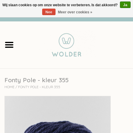
Wij slaan cookies op om onze website te verbeteren. Is dat akkoord?
Ja
Nee
Meer over cookies »
0 Artikelen - €0,00
Home
Garens
Pakketten
Fonty Pole - kleur 355
Accessoires
HOME
/
FONTY POLE - KLEUR 355
workshops
Cadeaubon
Solden