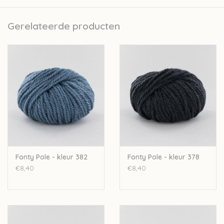
garenbedrijfjes. Het volledige productieproces van de garens
gebeurt in Frankrijk zelf. Ze doen dit met zorg voor de natuur
Gerelateerde producten
door bijvoorbeeld te werken met een ecologisch
waterzuiveringsinstallatie. Er wordt met personeel uit de regio
gewerkt waardoor ook de lokale economie gesteund wordt.
Fonty besteedt veel aandacht aan transparantie. Elk product
heeft op zijn label een QR code, hierop vind je alle info over het
productieproces en de oorsprong van de grondstoffen.
De garens van Fonty worden gekleurd op strengen, wat zorgt
dat de kleur dieper in het garen dringt en langer zijn kleur
behoudt.
Fonty Pole - kleur 382
Fonty Pole - kleur 378
Nld: 7-8mm
€8,40
€8,40
50gr-50m
70%merinowol-30%alpaca
Stekenverhouding 10-10cm: 12st-16r
Handwas
+/- 16 bollen voor een vrouwentrui in maat 40