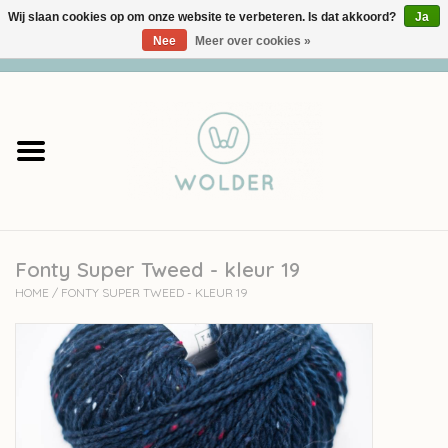
Wij slaan cookies op om onze website te verbeteren. Is dat akkoord?
Ja
Nee
Meer over cookies »
0 Artikelen - €0,00
Home
Garens
Pakketten
Fonty Super Tweed - kleur 19
Accessoires
HOME
/
FONTY SUPER TWEED - KLEUR 19
workshops
Cadeaubon
Solden