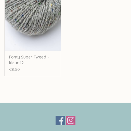
gewerkt waardoor ook de lokale economie gesteund wordt.
Fonty besteedt veel aandacht aan transparantie. Elk product
heeft op zijn label een QR code, hierop vind je alle info over het
productieproces en de oorsprong van de grondstoffen.
De garens van Fonty worden gekleurd op strengen, wat zorgt
dat de kleur dieper in het garen dringt en langer zijn kleur
behoudt.
Fonty Super Tweed -
kleur 12
Nld: 5mm
€8,50
50gr-110m
95%wol-5%mohair
Stekenverhouding 10-10cm: 17st-25r
Machinewasbaar op 30°