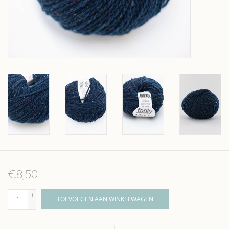
Over wolder
€8,50
+
TOEVOEGEN AAN WINKELWAGEN
-