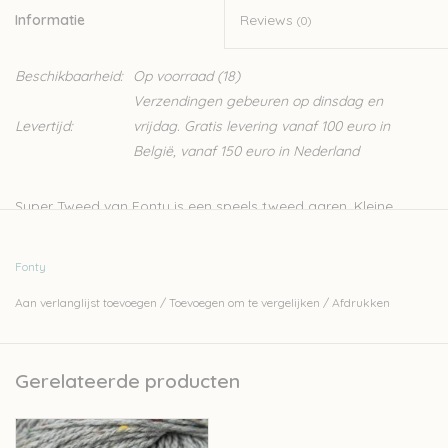
Informatie
Reviews
(0)
Beschikbaarheid:
Op voorraad
(18)
Verzendingen gebeuren op dinsdag en
Levertijd:
vrijdag. Gratis levering vanaf 100 euro in
België, vanaf 150 euro in Nederland
Super Tweed van Fonty is een speels tweed garen. Kleine
spikkeltjes in verschillende kleuren leuken dit zachte garen op.
Ideaal om een simpel breiwerk een extra touch te geven. De
Fonty
wol is zacht, warm en machinewasbaar, ideaal dus voor truien
Aan verlanglijst toevoegen
/
Toevoegen om te vergelijken
/
Afdrukken
voor zowel kinderen als volwassenen.
Fonty is een van de laatst overgebleven kleine Frans
garenbedrijfjes. Het volledige productieproces van de garens
Gerelateerde producten
gebeurt in Frankrijk zelf. Ze doen dit met zorg voor de natuur
door bijvoorbeeld te werken met een ecologisch
waterzuiveringsinstallatie. Er wordt met personeel uit de regio