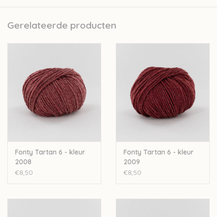
Fonty is een van de laatst overgebleven kleine Frans
garenbedrijfjes. Het volledige productieproces van de garens
Gerelateerde producten
gebeurt in Frankrijk zelf. Ze doen dit met zorg voor de natuur
door bijvoorbeeld te werken met een ecologisch
waterzuiveringsinstallatie. Er wordt met personeel uit de regio
gewerkt waardoor ook de lokale economie gesteund wordt.
Fonty besteedt veel aandacht aan transparantie. Elk product
heeft op zijn label een QR code, hierop vind je alle info over het
productieproces en de oorsprong van de grondstoffen.
De garens van Fonty worden gekleurd op strengen, wat zorgt
dat de kleur dieper in het garen dringt en langer zijn kleur
behoudt.
Fonty Tartan 6 - kleur
Fonty Tartan 6 - kleur
Nld: 6mm
2008
2009
50gr-70m
€8,50
€8,50
Worsted-Aran
100%wol
Stekenverhouding 10-10cm: 16st-23r
Machinewasbaar op 30°