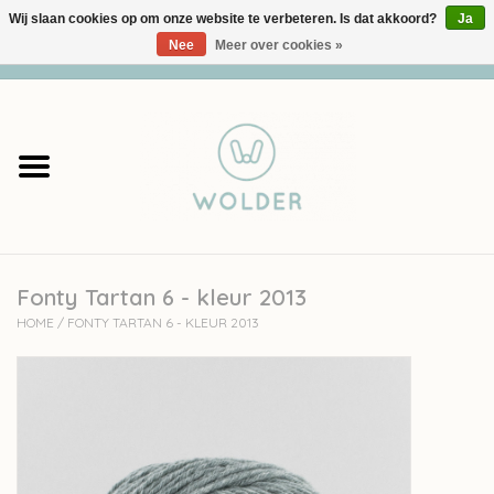
Wij slaan cookies op om onze website te verbeteren. Is dat akkoord?
Ja
Nee
Meer over cookies »
0 Artikelen - €0,00
Home
Garens
Pakketten
Fonty Tartan 6 - kleur 2013
Accessoires
HOME
/
FONTY TARTAN 6 - KLEUR 2013
workshops
Cadeaubon
Solden