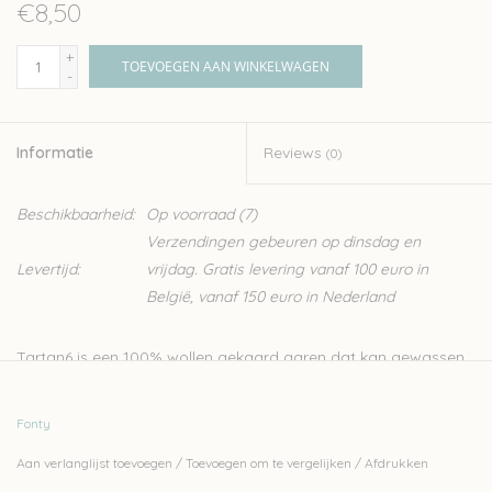
€8,50
+
TOEVOEGEN AAN WINKELWAGEN
-
Informatie
Reviews
(0)
Beschikbaarheid:
Op voorraad
(7)
Verzendingen gebeuren op dinsdag en
Levertijd:
vrijdag. Gratis levering vanaf 100 euro in
België, vanaf 150 euro in Nederland
Tartan6 is een 100% wollen gekaard garen dat kan gewassen
worden in de wasmachine. De specifieke verfmethode zorgt
voor een speciale kleuring. Hiervoor worden gekleurde en
Fonty
ongekleurde wol samen gesponnen en getwijnd uit zes
Aan verlanglijst toevoegen
/
Toevoegen om te vergelijken
/
Afdrukken
draadjes.