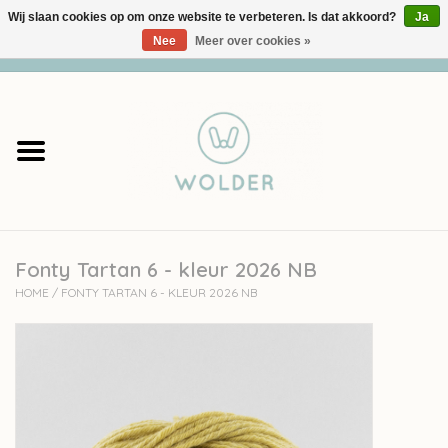
Wij slaan cookies op om onze website te verbeteren. Is dat akkoord?
Ja
Nee
Meer over cookies »
0 Artikelen - €0,00
Home
Garens
Pakketten
Fonty Tartan 6 - kleur 2026 NB
Accessoires
HOME
/
FONTY TARTAN 6 - KLEUR 2026 NB
workshops
Cadeaubon
Solden