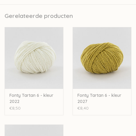
Fonty is een van de laatst overgebleven kleine Frans
garenbedrijfjes. Het volledige productieproces van de garens
Gerelateerde producten
gebeurt in Frankrijk zelf. Ze doen dit met zorg voor de natuur
door bijvoorbeeld te werken met een ecologisch
waterzuiveringsinstallatie. Er wordt met personeel uit de regio
gewerkt waardoor ook de lokale economie gesteund wordt.
Fonty besteedt veel aandacht aan transparantie. Elk product
heeft op zijn label een QR code, hierop vind je alle info over het
productieproces en de oorsprong van de grondstoffen.
De garens van Fonty worden gekleurd op strengen, wat zorgt
dat de kleur dieper in het garen dringt en langer zijn kleur
behoudt.
Fonty Tartan 6 - kleur
Fonty Tartan 6 - kleur
Nld: 6mm
2022
2027
50gr-70m
€8,50
€8,40
Worsted-Aran
100%wol
Stekenverhouding 10-10cm: 16st-23r
Machinewasbaar op 30°