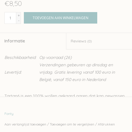
€8,50
+
TOEVOEGEN AAN WINKELWAGEN
-
Informatie
Reviews
(0)
Beschikbaarheid:
Op voorraad
(26)
Verzendingen gebeuren op dinsdag en
Levertijd:
vrijdag. Gratis levering vanaf 100 euro in
België, vanaf 150 euro in Nederland
Tartan6 is een 100% wollen gekaard garen dat kan gewassen
worden in de wasmachine. De specifieke verfmethode zorgt
voor een speciale kleuring. Hiervoor worden gekleurde en
Fonty
ongekleurde wol samen gesponnen en getwijnd uit zes
Aan verlanglijst toevoegen
/
Toevoegen om te vergelijken
/
Afdrukken
draadjes.