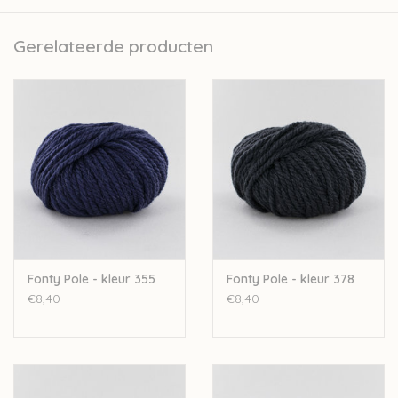
garenbedrijfjes. Het volledige productieproces van de garens
gebeurt in Frankrijk zelf. Ze doen dit met zorg voor de natuur
Gerelateerde producten
door bijvoorbeeld te werken met een ecologisch
waterzuiveringsinstallatie. Er wordt met personeel uit de regio
gewerkt waardoor ook de lokale economie gesteund wordt.
Fonty besteedt veel aandacht aan transparantie. Elk product
heeft op zijn label een QR code, hierop vind je alle info over het
productieproces en de oorsprong van de grondstoffen.
De garens van Fonty worden gekleurd op strengen, wat zorgt
dat de kleur dieper in het garen dringt en langer zijn kleur
behoudt.
Fonty Pole - kleur 355
Fonty Pole - kleur 378
Nld: 7-8mm
€8,40
€8,40
50gr-50m
70%merinowol-30%alpaca
Stekenverhouding 10-10cm: 12st-16r
Handwas
+/- 16 bollen voor een vrouwentrui in maat 40