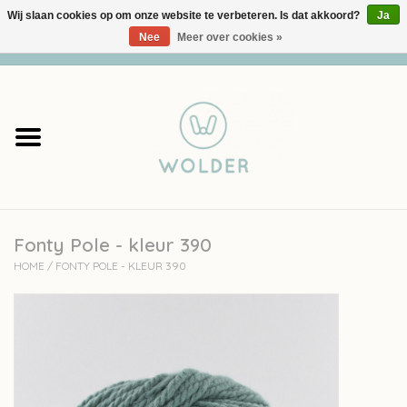
Wij slaan cookies op om onze website te verbeteren. Is dat akkoord?
Ja
Nee
Meer over cookies »
0 Artikelen - €0,00
Home
Garens
Pakketten
Fonty Pole - kleur 390
Accessoires
HOME
/
FONTY POLE - KLEUR 390
workshops
Cadeaubon
Solden