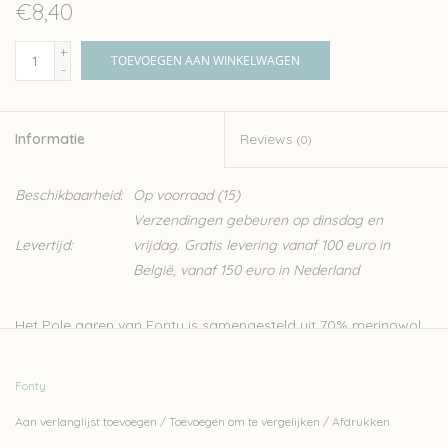
€8,40
+
TOEVOEGEN AAN WINKELWAGEN
-
Informatie
Reviews
(0)
Beschikbaarheid:
Op voorraad
(15)
Verzendingen gebeuren op dinsdag en
Levertijd:
vrijdag. Gratis levering vanaf 100 euro in
België, vanaf 150 euro in Nederland
Het Pole garen van Fonty is samengesteld uit 70% merinowol
en 30% baby alpaca. Dit erg zachte garen is perfect voor
projectjes die vooruit mogen gaan. Het wordt gebreid met
Fonty
breinaalden 7 of 8mm.
Aan verlanglijst toevoegen
/
Toevoegen om te vergelijken
/
Afdrukken
Fonty is een van de laatst overgebleven kleine Frans