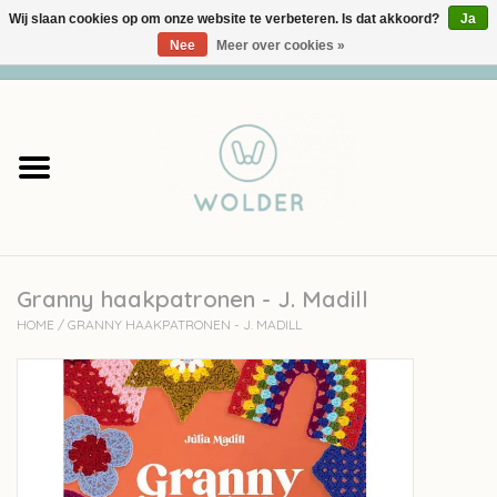
Wij slaan cookies op om onze website te verbeteren. Is dat akkoord?
Ja
Nee
Meer over cookies »
0 Artikelen - €0,00
Home
Garens
Pakketten
Granny haakpatronen - J. Madill
Accessoires
HOME
/
GRANNY HAAKPATRONEN - J. MADILL
workshops
Cadeaubon
Solden