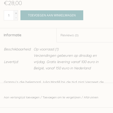
€28,00
+
TOEVOEGEN AAN WINKELWAGEN
-
Informatie
Reviews
(0)
Beschikbaarheid:
Op voorraad
(1)
Verzendingen gebeuren op dinsdag en
Levertijd:
vrijdag. Gratis levering vanaf 100 euro in
België, vanaf 150 euro in Nederland
Granny’s die helemaal Julia Madill bij de tijd zijn! Vergeet de
traditionele granny square waarbij je aan één vorm bent
gebonden en beweeg alle kanten op met deze collectie
Aan verlanglijst toevoegen
/
Toevoegen om te vergelijken
/
Afdrukken
patronen voor 50 prachtige variaties op de tijdloze granny! Dit
boek is geschikt voor beginners en ervaren hakers. Elk patroon