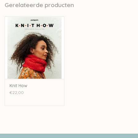
leest en hoe je fouten kunt opsporen en herstellen. Ook worden
Gerelateerde producten
enkele bekende kabelpatronen stap voor stap ontleed en
uitgelegd.
Knit How
€22,00