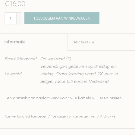
€16,00
+
TOEVOEGEN AAN WINKELWAGEN
-
Informatie
Reviews
(0)
Beschikbaarheid:
Op voorraad
(2)
Verzendingen gebeuren op dinsdag en
Levertijd:
vrijdag. Gratis levering vanaf 100 euro in
België, vanaf 150 euro in Nederland
Een onmisbaar naslagwerk voor wie kabels wil leren breien,
maar ook een waardevol boek voor ervaren handwerkers die
willen leren hoe je kabels in projecten verwerkt en hoe je je
Aan verlanglijst toevoegen
/
Toevoegen om te vergelijken
/
Afdrukken
eigen kabels kunt ontwerpen. Het staat boordevol technieken,
leert je de terminologie, hoe je een schematische tekening