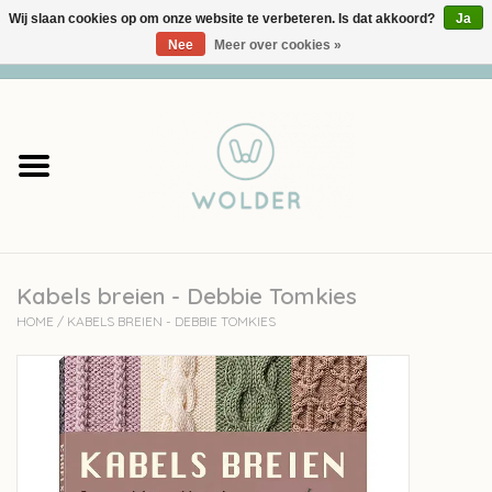
Wij slaan cookies op om onze website te verbeteren. Is dat akkoord?
Ja
Nee
Meer over cookies »
0 Artikelen - €0,00
Home
Garens
Pakketten
Kabels breien - Debbie Tomkies
Accessoires
HOME
/
KABELS BREIEN - DEBBIE TOMKIES
workshops
Cadeaubon
Solden