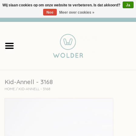
Wij slaan cookies op om onze website te verbeteren. Is dat akkoord?
Ja
Nee
Meer over cookies »
0 Artikelen - €0,00
Home
Garens
Pakketten
Kid-Annell - 3168
Accessoires
HOME
/
KID-ANNELL - 3168
workshops
Cadeaubon
Solden