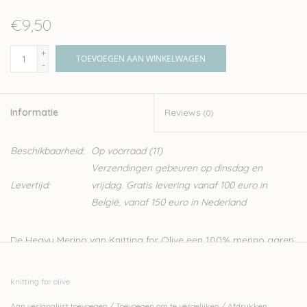
€9,50
+
TOEVOEGEN AAN WINKELWAGEN
-
Informatie
Reviews
(0)
Beschikbaarheid:
Op voorraad
(11)
Verzendingen gebeuren op dinsdag en
Levertijd:
vrijdag. Gratis levering vanaf 100 euro in
België, vanaf 150 euro in Nederland
De Heavy Merino van Knitting for Olive een 100% merino garen.
De wol heeft een mooie natuurlijke structuur, het perfecte
garen voor een warme trui. De wol is afkomstig van schapen
knitting for olive
uit Patagonië en is mulesing vrij. Dit zachte garen wordt
Aan verlanglijst toevoegen
/
Toevoegen om te vergelijken
/
Afdrukken