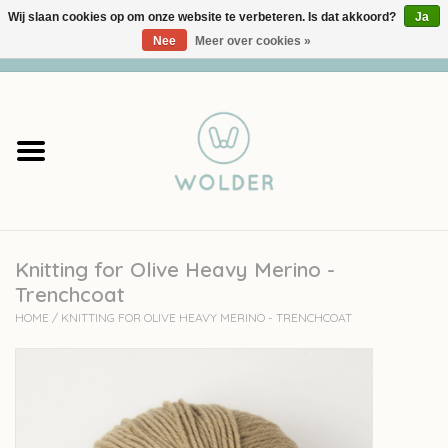
Wij slaan cookies op om onze website te verbeteren. Is dat akkoord?
Ja
Nee
Meer over cookies »
0 Artikelen - €0,00
Home
Garens
Pakketten
Knitting for Olive Heavy Merino -
Accessoires
Trenchcoat
HOME
/
KNITTING FOR OLIVE HEAVY MERINO - TRENCHCOAT
workshops
Cadeaubon
Solden