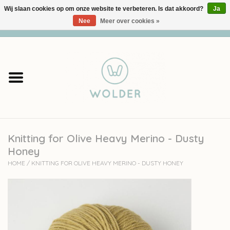
Wij slaan cookies op om onze website te verbeteren. Is dat akkoord?
Ja
Nee
Meer over cookies »
0 Artikelen - €0,00
Home
Garens
Pakketten
Knitting for Olive Heavy Merino - Dusty
Accessoires
Honey
HOME
/
KNITTING FOR OLIVE HEAVY MERINO - DUSTY HONEY
workshops
Cadeaubon
Solden