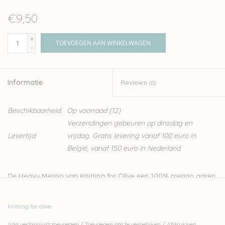
€9,50
+
TOEVOEGEN AAN WINKELWAGEN
-
Informatie
Reviews
(0)
Beschikbaarheid:
Op voorraad
(12)
Verzendingen gebeuren op dinsdag en
Levertijd:
vrijdag. Gratis levering vanaf 100 euro in
België, vanaf 150 euro in Nederland
De Heavy Merino van Knitting for Olive een 100% merino garen.
De wol heeft een mooie natuurlijke structuur, het perfecte
garen voor een warme trui. De wol is afkomstig van schapen
knitting for olive
uit Patagonië en is mulesing vrij. Dit zachte garen wordt
Aan verlanglijst toevoegen
/
Toevoegen om te vergelijken
/
Afdrukken