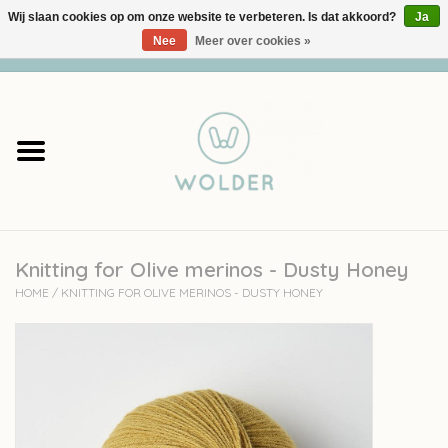
Wij slaan cookies op om onze website te verbeteren. Is dat akkoord?
Ja
Nee
Meer over cookies »
0 Artikelen - €0,00
Home
Garens
Pakketten
Knitting for Olive merinos - Dusty Honey
Accessoires
HOME
/
KNITTING FOR OLIVE MERINOS - DUSTY HONEY
workshops
Cadeaubon
Solden