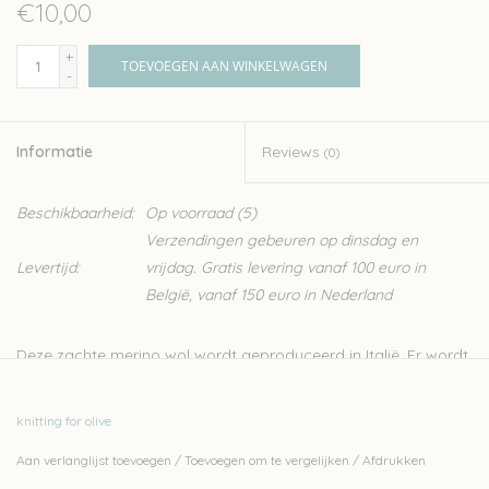
€10,00
+
TOEVOEGEN AAN WINKELWAGEN
-
Informatie
Reviews
(0)
Beschikbaarheid:
Op voorraad
(5)
Verzendingen gebeuren op dinsdag en
Levertijd:
vrijdag. Gratis levering vanaf 100 euro in
België, vanaf 150 euro in Nederland
Deze zachte merino wol wordt geproduceerd in Italië. Er wordt
streng gecontroleerd op ethische, technisch en
omgevingsfactoren, wat resulteert in een garen zonder
knitting for olive
schadelijk stoffen, ideaal dus voor kinderen en baby’s.
Aan verlanglijst toevoegen
/
Toevoegen om te vergelijken
/
Afdrukken
Knitting for Olive is een familiebedrijf, gevestigd in