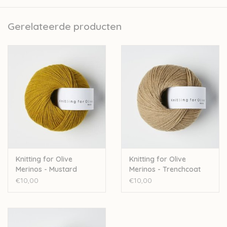
Kopenhagen. Naast de verkoop van wol ontwikkelen zij ook
prachtige patroontjes voor kinderkledij.
Gerelateerde producten
Nld: 3mm
50gr – 250m
Stekenverhouding 10cm: 28st
100% merinowol
Handwas
Let op: de werkelijke kleur kan afwijken van de kleur op foto.
Knitting for Olive
Knitting for Olive
Merinos - Mustard
Merinos - Trenchcoat
€10,00
€10,00