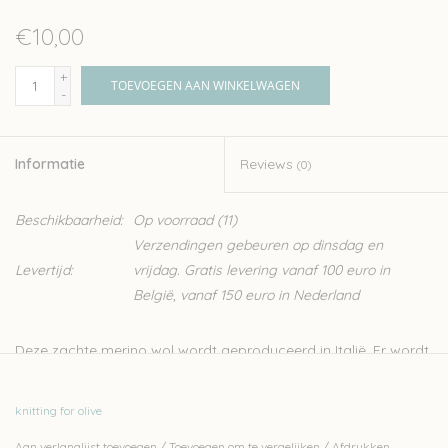
€10,00
+
TOEVOEGEN AAN WINKELWAGEN
-
Informatie
Reviews
(0)
Beschikbaarheid:
Op voorraad
(11)
Verzendingen gebeuren op dinsdag en
Levertijd:
vrijdag. Gratis levering vanaf 100 euro in
België, vanaf 150 euro in Nederland
Deze zachte merino wol wordt geproduceerd in Italië. Er wordt
streng gecontroleerd op ethische, technisch en
omgevingsfactoren, wat resulteert in een garen zonder
knitting for olive
schadelijk stoffen, ideaal dus voor kinderen en baby’s.
Aan verlanglijst toevoegen
/
Toevoegen om te vergelijken
/
Afdrukken