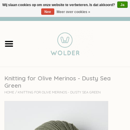
Wij slaan cookies op om onze website te verbeteren. Is dat akkoord?
Ja
Nee
Meer over cookies »
0 Artikelen - €0,00
Home
Garens
Pakketten
Knitting for Olive Merinos - Dusty Sea
Accessoires
Green
HOME
/
KNITTING FOR OLIVE MERINOS - DUSTY SEA GREEN
workshops
Cadeaubon
Solden