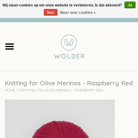
Wij slaan cookies op om onze website te verbeteren. Is dat akkoord?
Ja
Nee
Meer over cookies »
0 Artikelen - €0,00
Home
Garens
Pakketten
Knitting for Olive Merinos - Raspberry Red
Accessoires
HOME
/
KNITTING FOR OLIVE MERINOS - RASPBERRY RED
workshops
Cadeaubon
Solden