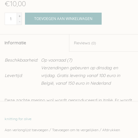
€10,00
+
TOEVOEGEN AAN WINKELWAGEN
-
Informatie
Reviews
(0)
Beschikbaarheid:
Op voorraad
(7)
Verzendingen gebeuren op dinsdag en
Levertijd:
vrijdag. Gratis levering vanaf 100 euro in
België, vanaf 150 euro in Nederland
Deze zachte merino wol wordt geproduceerd in Italië. Er wordt
streng gecontroleerd op ethische, technisch en
omgevingsfactoren, wat resulteert in een garen zonder
knitting for olive
schadelijk stoffen, ideaal dus voor kinderen en baby’s.
Aan verlanglijst toevoegen
/
Toevoegen om te vergelijken
/
Afdrukken
Knitting for Olive is een familiebedrijf, gevestigd in