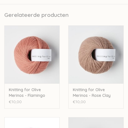
Kopenhagen. Naast de verkoop van wol ontwikkelen zij ook
prachtige patroontjes voor kinderkledij.
Gerelateerde producten
Nld: 3mm
50gr – 250m
Stekenverhouding 10cm: 28st
100% merinowol - Oeko-Tex Standard 100
Handwas
Let op: de kleur op beeld kan afwijken van de werkelijke kleur.
Knitting for Olive
Knitting for Olive
Merinos - Flamingo
Merinos - Rose Clay
€10,00
€10,00