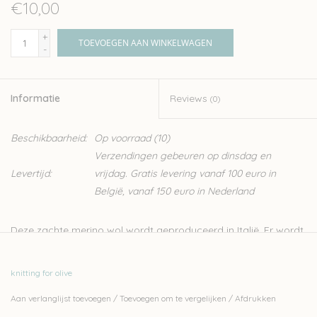
€10,00
+
TOEVOEGEN AAN WINKELWAGEN
-
Informatie
Reviews
(0)
Beschikbaarheid:
Op voorraad
(10)
Verzendingen gebeuren op dinsdag en
Levertijd:
vrijdag. Gratis levering vanaf 100 euro in
België, vanaf 150 euro in Nederland
Deze zachte merino wol wordt geproduceerd in Italië. Er wordt
streng gecontroleerd op ethische, technisch en
omgevingsfactoren, wat resulteert in een garen zonder
knitting for olive
schadelijk stoffen, ideaal dus voor kinderen en baby’s.
Aan verlanglijst toevoegen
/
Toevoegen om te vergelijken
/
Afdrukken
Knitting for Olive is een familiebedrijf, gevestigd in