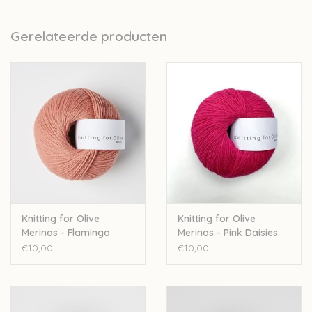
Kopenhagen. Naast de verkoop van wol ontwikkelen zij ook
prachtige patroontjes voor kinderkledij.
Gerelateerde producten
Nld: 3mm
50gr – 250m
Stekenverhouding 10cm: 28st
100% merinowol - Oeko-Tex Standard 100
Handwas
Let op: de kleur op beeld kan afwijken van de werkelijke kleur.
Knitting for Olive
Knitting for Olive
Merinos - Flamingo
Merinos - Pink Daisies
€10,00
€10,00