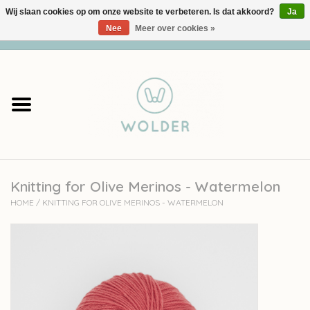
Wij slaan cookies op om onze website te verbeteren. Is dat akkoord?
Ja
Nee
Meer over cookies »
0 Artikelen - €0,00
Home
Garens
Pakketten
Knitting for Olive Merinos - Watermelon
Accessoires
HOME
/
KNITTING FOR OLIVE MERINOS - WATERMELON
workshops
Cadeaubon
Solden