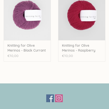
Knitting for Olive
Knitting for Olive
Merinos - Black Currant
Merinos - Raspberry
Ice Cream
Red
€10,00
€10,00