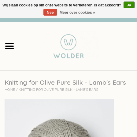
Wij slaan cookies op om onze website te verbeteren. Is dat akkoord?
Ja
Nee
Meer over cookies »
0 Artikelen - €0,00
Home
Garens
Pakketten
Knitting for Olive Pure Silk - Lamb's Ears
Accessoires
HOME
/
KNITTING FOR OLIVE PURE SILK - LAMB'S EARS
workshops
Cadeaubon
Solden