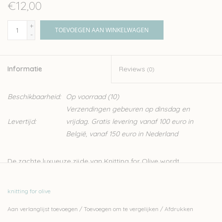
€12,00
+
TOEVOEGEN AAN WINKELWAGEN
-
Informatie
Reviews
(0)
Beschikbaarheid:
Op voorraad
(10)
Verzendingen gebeuren op dinsdag en
Levertijd:
vrijdag. Gratis levering vanaf 100 euro in
België, vanaf 150 euro in Nederland
De zachte luxueuze zijde van Knitting for Olive wordt
geproduceerd in Italië. Er wordt tijdens de productie streng
gecontroleerd op ethische, technisch en omgevingsfacturen,
knitting for olive
wat zorgt voor een garen zonder schadelijk stoffen, ideaal dus
Aan verlanglijst toevoegen
/
Toevoegen om te vergelijken
/
Afdrukken
voor kinderen en baby’s. De zijde van Knitting for Olive, is