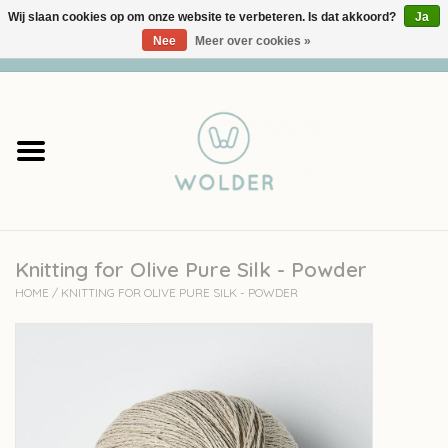
Wij slaan cookies op om onze website te verbeteren. Is dat akkoord?
Ja
Nee
Meer over cookies »
0 Artikelen - €0,00
Home
Garens
Pakketten
Knitting for Olive Pure Silk - Powder
Accessoires
HOME
/
KNITTING FOR OLIVE PURE SILK - POWDER
workshops
Cadeaubon
Solden