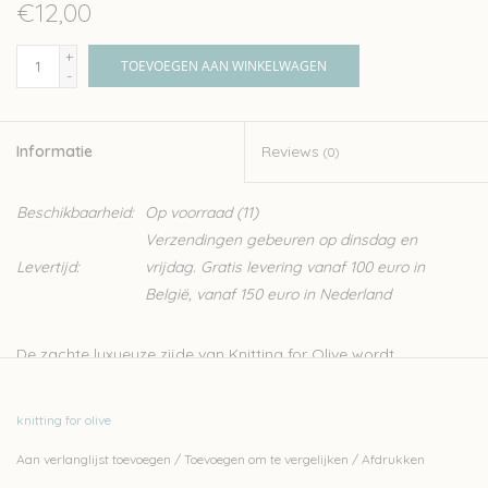
€12,00
+
TOEVOEGEN AAN WINKELWAGEN
-
Informatie
Reviews
(0)
Beschikbaarheid:
Op voorraad
(11)
Verzendingen gebeuren op dinsdag en
Levertijd:
vrijdag. Gratis levering vanaf 100 euro in
België, vanaf 150 euro in Nederland
De zachte luxueuze zijde van Knitting for Olive wordt
geproduceerd in Italië. Er wordt tijdens de productie streng
gecontroleerd op ethische, technisch en omgevingsfacturen,
knitting for olive
wat zorgt voor een garen zonder schadelijk stoffen, ideaal dus
Aan verlanglijst toevoegen
/
Toevoegen om te vergelijken
/
Afdrukken
voor kinderen en baby’s. De zijde van Knitting for Olive, is