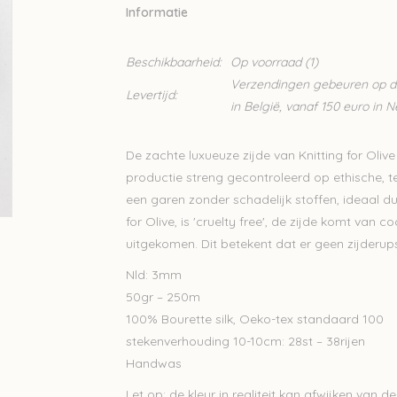
Informatie
Beschikbaarheid:
Op voorraad
(1)
Verzendingen gebeuren op din
Levertijd:
in België, vanaf 150 euro in 
De zachte luxueuze zijde van Knitting for Olive
productie streng gecontroleerd op ethische, 
een garen zonder schadelijk stoffen, ideaal du
for Olive, is 'cruelty free', de zijde komt van 
uitgekomen. Dit betekent dat er geen zijderup
Nld: 3mm
50gr – 250m
100% Bourette silk, Oeko-tex standaard 100
stekenverhouding 10-10cm: 28st – 38rijen
Handwas
Let op: de kleur in realiteit kan afwijken van de