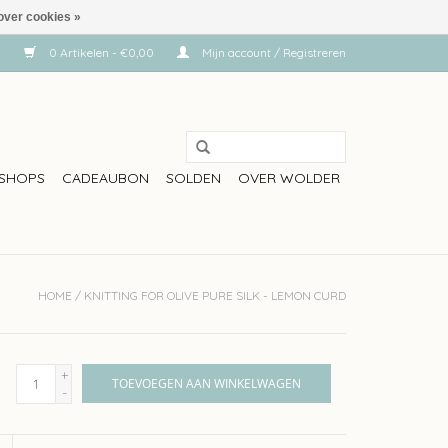
over cookies »
0 Artikelen - €0,00
Mijn account / Registreren
SHOPS
CADEAUBON
SOLDEN
OVER WOLDER
HOME
/
KNITTING FOR OLIVE PURE SILK - LEMON CURD
+
TOEVOEGEN AAN WINKELWAGEN
-