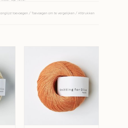
anglijst toevoegen
/
Toevoegen om te vergelijken
/
Afdrukken
re Silk -
knitting for olive Knitting for Olive Pure Silk -
Mandarin Orange
GEN
TOEVOEGEN AAN WINKELWAGEN