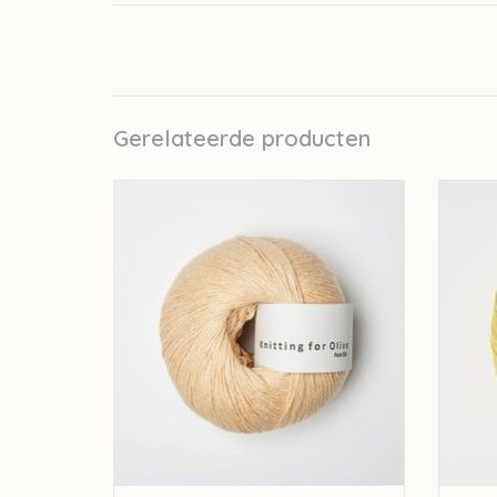
Gerelateerde producten
knitting for olive Knitting for Olive Pure Silk -
knitting
Soft Peach
TOEVOEGEN AAN WINKELWAGEN
TO