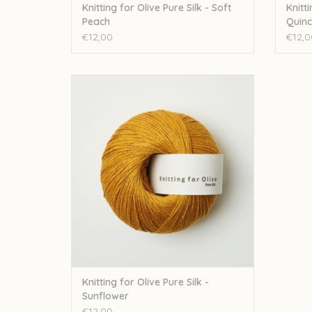
Knitting for Olive Pure Silk - Soft
Knitti
Peach
Quinc
€12,00
€12,0
knitting for olive Knitting for Olive Pure Silk -
Sunflower
TOEVOEGEN AAN WINKELWAGEN
Knitting for Olive Pure Silk -
Sunflower
€12,00