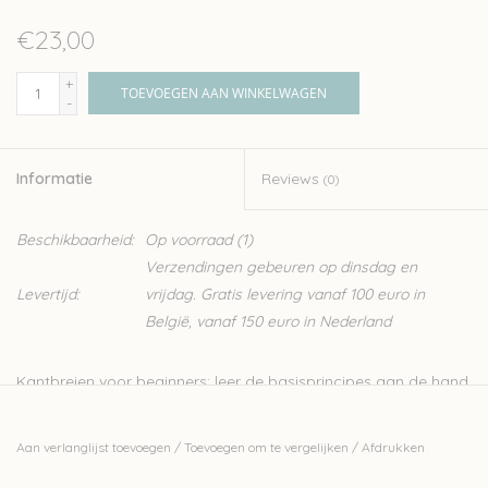
€23,00
+
TOEVOEGEN AAN WINKELWAGEN
-
Informatie
Reviews
(0)
Beschikbaarheid:
Op voorraad
(1)
Verzendingen gebeuren op dinsdag en
Levertijd:
vrijdag. Gratis levering vanaf 100 euro in
België, vanaf 150 euro in Nederland
Kantbreien voor beginners: leer de basisprincipes aan de hand
van prachtige patronen!
Breien is een bijzonder leuke handwerktechniek. Bent u bekend
Aan verlanglijst toevoegen
/
Toevoegen om te vergelijken
/
Afdrukken
met de steken recht en averecht breien dan kunt u in principe