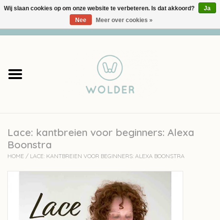
Wij slaan cookies op om onze website te verbeteren. Is dat akkoord?
Ja
Nee
Meer over cookies »
0 Artikelen - €0,00
Home
Garens
Pakketten
Lace: kantbreien voor beginners: Alexa
Accessoires
Boonstra
HOME
/
LACE: KANTBREIEN VOOR BEGINNERS: ALEXA BOONSTRA
workshops
Cadeaubon
Solden