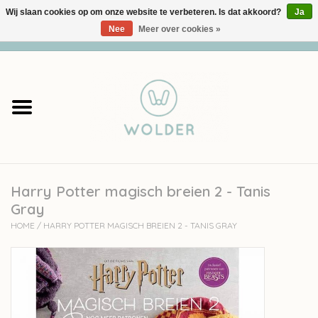
Wij slaan cookies op om onze website te verbeteren. Is dat akkoord?
Ja
Nee
Meer over cookies »
0 Artikelen - €0,00
Home
Garens
Pakketten
Harry Potter magisch breien 2 - Tanis
Accessoires
Gray
HOME
/
HARRY POTTER MAGISCH BREIEN 2 - TANIS GRAY
workshops
Cadeaubon
Solden