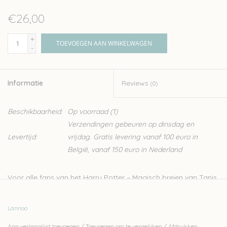
€26,00
+
TOEVOEGEN AAN WINKELWAGEN
-
Informatie
Reviews
(0)
Beschikbaarheid:
Op voorraad
(1)
Verzendingen gebeuren op dinsdag en
Levertijd:
vrijdag. Gratis levering vanaf 100 euro in
België, vanaf 150 euro in Nederland
Voor alle fans van het
Harry Potter – Magisch breien
van Tanis
Grey is hier nu het langverwachte vervolg, met nóg meer
iconische projecten! Als door ware magie word u met het
Lannoo
tweede deel van
Harry Potter – Magisch breien
de wereld van
Aan verlanglijst toevoegen
/
Toevoegen om te vergelijken
/
Afdrukken