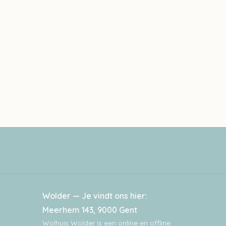
Wolder — Je vindt ons hier:
Meerhem 143, 9000 Gent
Wolhuis Wolder is een online en offline