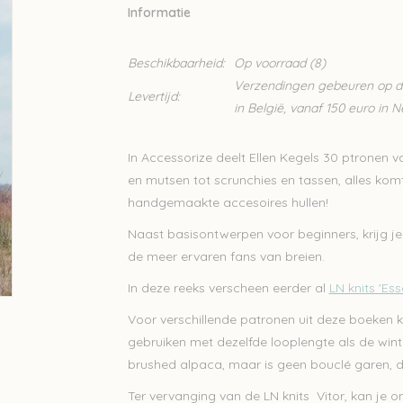
Informatie
Beschikbaarheid:
Op voorraad
(8)
Verzendingen gebeuren op din
Levertijd:
in België, vanaf 150 euro in 
In Accessorize deelt Ellen Kegels 30 ptronen 
en mutsen tot scrunchies en tassen, alles komt
handgemaakte accesoires hullen!
Naast basisontwerpen voor beginners, krijg j
de meer ervaren fans van breien.
In deze reeks verscheen eerder al
LN knits 'Ess
Voor verschillende patronen uit deze boeken 
gebruiken met dezelfde looplengte als de winte
brushed alpaca, maar is geen bouclé garen, du
Ter vervanging van de LN knits Vitor, kan je 