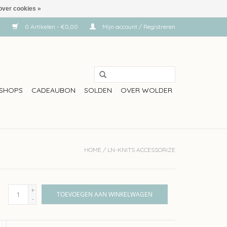
over cookies »
0 Artikelen - €0,00
Mijn account / Registreren
SHOPS
CADEAUBON
SOLDEN
OVER WOLDER
HOME
/
LN-KNITS ACCESSORIZE
+
TOEVOEGEN AAN WINKELWAGEN
-