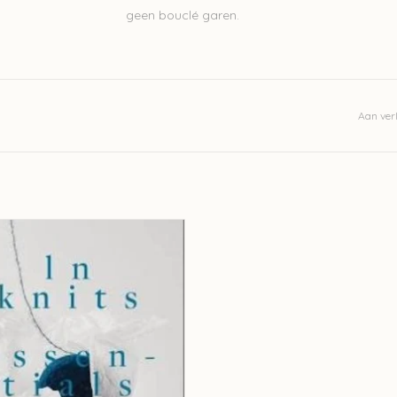
geen bouclé garen.
Aan verl
LN-Knits Essentials
EVOEGEN AAN WINKELWAGEN