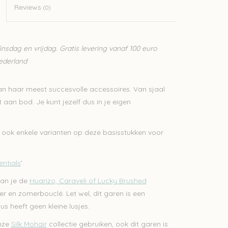
Reviews
(0)
sdag en vrijdag. Gratis levering vanaf 100 euro
Nederland
van haar meest succesvolle accessoires. Van sjaal
 aan bod. Je kunt jezelf dus in je eigen
e ook enkele varianten op deze basisstukken voor
entials
'.
kan je de
Huarizo, Caraveli of Lucky Brushed
r en zomerbouclé. Let wel, dit garen is een
s heeft geen kleine lusjes.
onze
Silk Mohair
collectie gebruiken, ook dit garen is