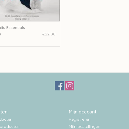
its Essentials
€22,00
0
ten
Mijn account
oducten
Registreren
producten
Mijn bestellingen