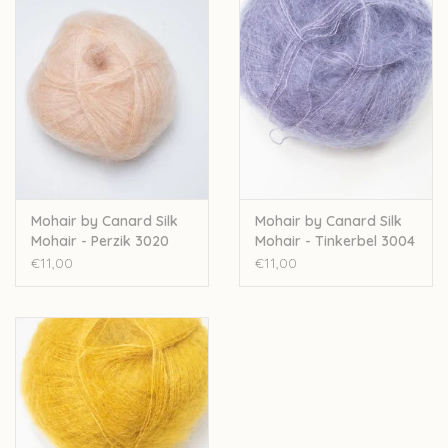
Dit topgaren wordt op veel manieren gebruikt. Ultralichte truien
worden met 1 draad gebreid. Je kan het ook combineren met
een ander garen, bijvoorbeeld met de 1ply of 2 ply mohair van
Mohair by Canard. Het fijne glanzende garen is geschikt voor
diverse kledingstukken zoals lichte truien en jurken maar ook
vesten, sjaals en omslagdoeken.
Mohair By Canard is een Deens familiebedrijfje dat met zijn
kleine collectie volop inzet op kwaliteit en het diervriendelijk en
Mohair by Canard Silk
Mohair by Canard Silk
fairtrade produceren van hun garens.
Mohair - Perzik 3020
Mohair - Tinkerbel 3004
€11,00
€11,00
Nld 2,5-5mm
25g – 210 m
72% Kidmohair–28% Mulberry silk
Handwas
Let op: de kleur op beeld kan afwijken van de werkelijke kleur.