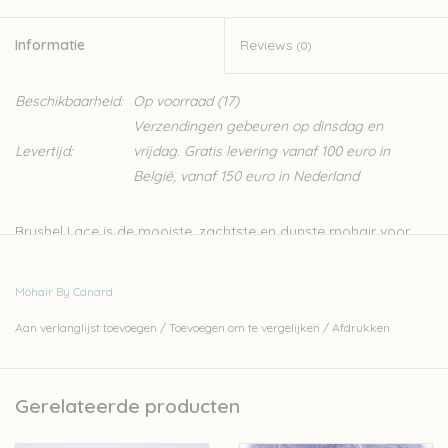
Informatie
Reviews
(0)
Beschikbaarheid:
Op voorraad
(17)
Verzendingen gebeuren op dinsdag en
Levertijd:
vrijdag. Gratis levering vanaf 100 euro in
België, vanaf 150 euro in Nederland
Brushel Lace is de mooiste, zachtste en dunste mohair voor
breiwerk. Het wordt ook wel silkmohair genoemd. Het garen is
gemaakt van de allermooiste mohairvezels gecombineerd met
Mohair By Canard
moerbeizijde, de Rolls Royce onder de zijde vezels. De
Aan verlanglijst toevoegen
/
Toevoegen om te vergelijken
/
Afdrukken
samenstelling is 72% kidmohair- 28% moerbeizijde.
De mohair is zorgvuldig geselecteerd voor dit product. De
vezels moeten superfijne en lang zijn om de beste kwaliteit te
Gerelateerde producten
geven. Er worden geen siliconen of andere softeners
toegevoegd om de zachtheid te bereiken.