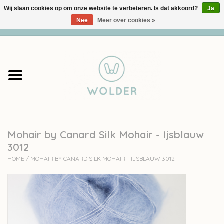
Wij slaan cookies op om onze website te verbeteren. Is dat akkoord?
Ja
Nee
Meer over cookies »
0 Artikelen - €0,00
Home
Garens
Pakketten
Mohair by Canard Silk Mohair - Ijsblauw
Accessoires
3012
HOME
/
MOHAIR BY CANARD SILK MOHAIR - IJSBLAUW 3012
workshops
Cadeaubon
Solden