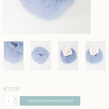
Over wolder
€11,00
+
TOEVOEGEN AAN WINKELWAGEN
-