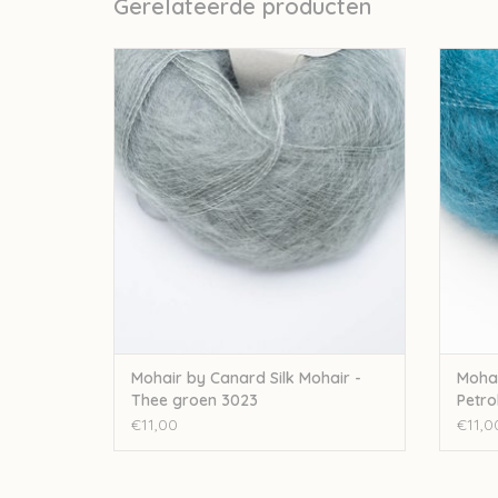
Gerelateerde producten
Mohair By Canard Mohair by Canard Silk
Mohai
Mohair - Thee groen 3023
TOEVOEGEN AAN WINKELWAGEN
TO
Mohair by Canard Silk Mohair -
Mohai
Thee groen 3023
Petro
€11,00
€11,0