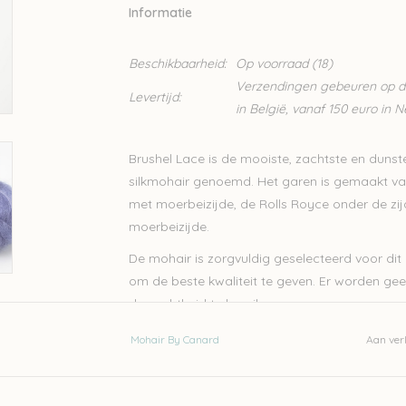
Informatie
Beschikbaarheid:
Op voorraad
(18)
Verzendingen gebeuren op din
Levertijd:
in België, vanaf 150 euro in 
Brushel Lace is de mooiste, zachtste en dunst
silkmohair genoemd. Het garen is gemaakt v
met moerbeizijde, de Rolls Royce onder de zij
moerbeizijde.
De mohair is zorgvuldig geselecteerd voor dit 
om de beste kwaliteit te geven. Er worden ge
de zachtheid te bereiken.
Dit topgaren wordt op veel manieren gebruikt.
Mohair By Canard
Aan verl
kan het ook combineren met een ander garen, 
Mohair by Canard. Het fijne glanzende garen is
truien en jurken maar ook vesten, sjaals en 