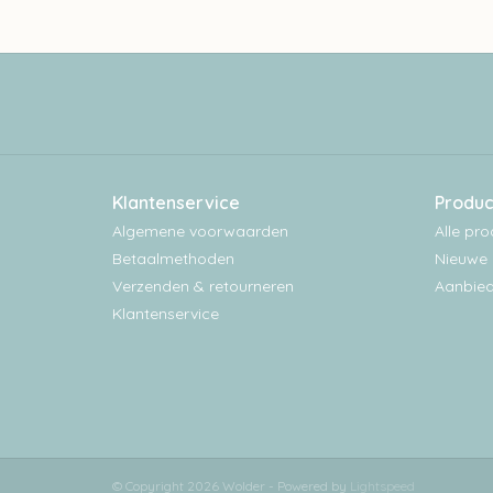
Klantenservice
Produc
Algemene voorwaarden
Alle pr
Betaalmethoden
Nieuwe 
Verzenden & retourneren
Aanbied
Klantenservice
© Copyright 2026 Wolder - Powered by
Lightspeed