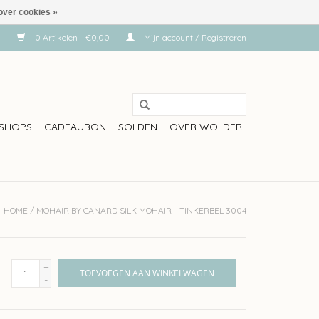
over cookies »
0 Artikelen - €0,00
Mijn account / Registreren
SHOPS
CADEAUBON
SOLDEN
OVER WOLDER
HOME
/
MOHAIR BY CANARD SILK MOHAIR - TINKERBEL 3004
+
TOEVOEGEN AAN WINKELWAGEN
-