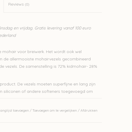
Reviews
(0)
sdag en vrijdag. Gratis levering vanaf 100 euro
Nederland
e mohair voor breiwerk. Het wordt ook wel
an de allermooiste mohairvezels gecombineerd
de vezels. De samenstelling is 72% kidmohair- 28%
product. De vezels moeten superfijne en lang zijn
en siliconen of andere softeners toegevoegd om
 Ultralichte truien worden met 1 draad gebreid. Je
anglijst toevoegen
/
Toevoegen om te vergelijken
/
Afdrukken
bijvoorbeeld met de 1ply of 2 ply mohair van
 geschikt voor diverse kledingstukken zoals lichte
omslagdoeken.