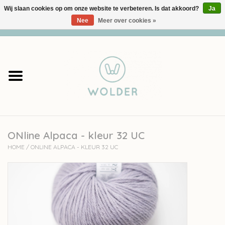
Wij slaan cookies op om onze website te verbeteren. Is dat akkoord?
Ja
Nee
Meer over cookies »
0 Artikelen - €0,00
Home
Garens
Pakketten
ONline Alpaca - kleur 32 UC
Accessoires
HOME
/
ONLINE ALPACA - KLEUR 32 UC
workshops
Cadeaubon
Solden