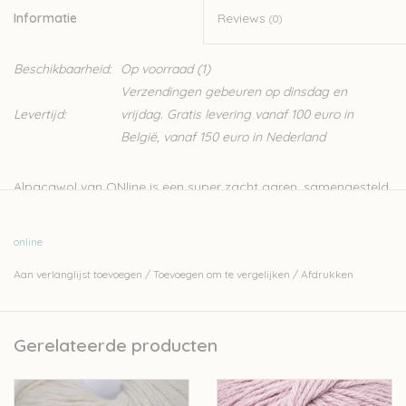
Informatie
Reviews
(0)
Beschikbaarheid:
Op voorraad
(1)
Verzendingen gebeuren op dinsdag en
Levertijd:
vrijdag. Gratis levering vanaf 100 euro in
België, vanaf 150 euro in Nederland
Alpacawol van ONline is een super zacht garen, samengesteld
uit 100% Alpaca. Kan gebruikt worden voor allerlei projecten,
zowel om te haken als te breien.
online
Nld: 3,5-4mm
Aan verlanglijst toevoegen
/
Toevoegen om te vergelijken
/
Afdrukken
50g – 100m
100% alpaca
Stekenverhouding 10cm-10cm: 20st-26r
Gerelateerde producten
Handwas
Let op: de kleur op beeld kan afwijken van de werkelijke kleur.