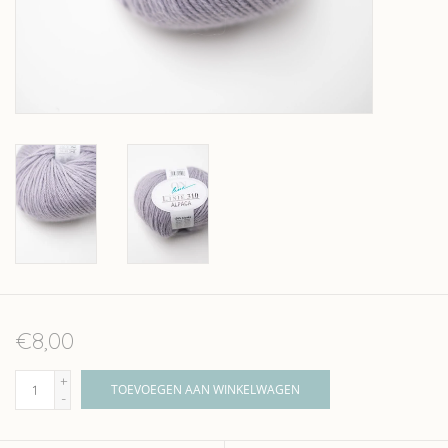
Over wolder
€8,00
+
TOEVOEGEN AAN WINKELWAGEN
-