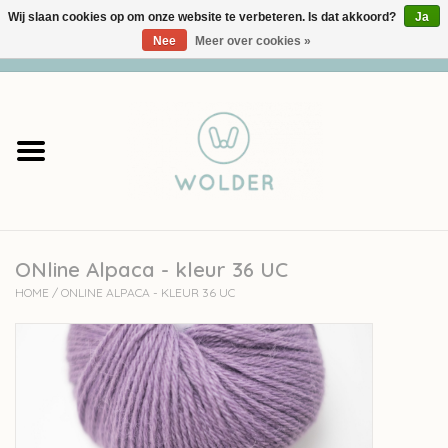
Wij slaan cookies op om onze website te verbeteren. Is dat akkoord?
Ja
Nee
Meer over cookies »
0 Artikelen - €0,00
Home
Garens
Pakketten
ONline Alpaca - kleur 36 UC
Accessoires
HOME
/
ONLINE ALPACA - KLEUR 36 UC
workshops
Cadeaubon
Solden