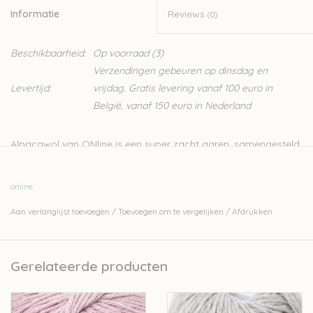
Informatie
Reviews
(0)
Beschikbaarheid:
Op voorraad
(3)
Verzendingen gebeuren op dinsdag en
Levertijd:
vrijdag. Gratis levering vanaf 100 euro in
België, vanaf 150 euro in Nederland
Alpacawol van ONline is een super zacht garen, samengesteld
uit 100% Alpaca. Kan gebruikt worden voor allerlei projecten,
zowel om te haken als te breien.
online
Nld: 3,5-4mm
Aan verlanglijst toevoegen
/
Toevoegen om te vergelijken
/
Afdrukken
50g – 100m
100% alpaca
Stekenverhouding 10cm-10cm: 20st-26r
Gerelateerde producten
Handwas
Let op: de kleur op beeld kan afwijken van de werkelijke kleur.