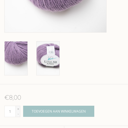
Over wolder
€8,00
+
TOEVOEGEN AAN WINKELWAGEN
-