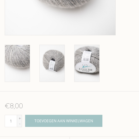
Over wolder
€8,00
+
TOEVOEGEN AAN WINKELWAGEN
-