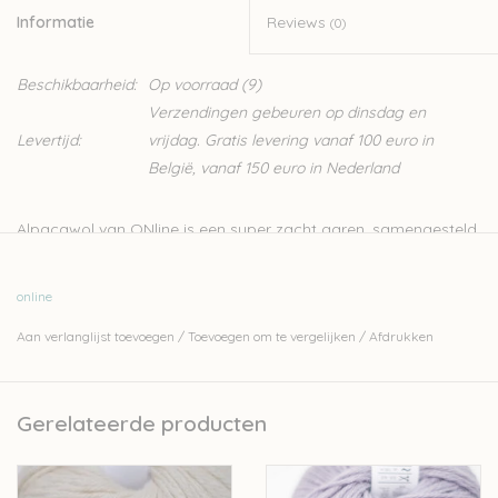
Informatie
Reviews
(0)
Beschikbaarheid:
Op voorraad
(9)
Verzendingen gebeuren op dinsdag en
Levertijd:
vrijdag. Gratis levering vanaf 100 euro in
België, vanaf 150 euro in Nederland
Alpacawol van ONline is een super zacht garen, samengesteld
uit 100% Alpaca. Kan gebruikt worden voor allerlei projecten,
zowel om te haken als te breien.
online
Nld: 3,5-4mm
Aan verlanglijst toevoegen
/
Toevoegen om te vergelijken
/
Afdrukken
50g – 100m
100% alpaca
Stekenverhouding 10cm-10cm: 20st-26r
Gerelateerde producten
Handwas
Let op: de kleur op beeld kan afwijken van de werkelijke kleur.