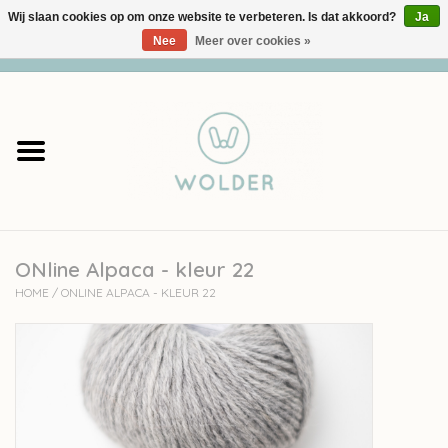
Wij slaan cookies op om onze website te verbeteren. Is dat akkoord?
Ja
Nee
Meer over cookies »
0 Artikelen - €0,00
Home
Garens
Pakketten
ONline Alpaca - kleur 22
Accessoires
HOME
/
ONLINE ALPACA - KLEUR 22
workshops
Cadeaubon
Solden