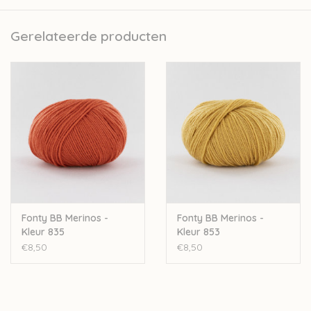
garenbedrijfjes. Het volledige productieproces van de garens
gebeurt in Frankrijk zelf. Ze doen dit met zorg voor de natuur
Gerelateerde producten
door bijvoorbeeld te werken met een ecologisch
waterzuiveringsinstallatie. Er wordt met personeel uit de regio
gewerkt waardoor ook de lokale economie gesteund wordt.
Fonty besteedt veel aandacht aan transparantie. Elk product
heeft op zijn label een QR code, hierop vind je alle info over het
productieproces en de oorsprong van de grondstoffen.
De garens van Fonty worden gekleurd op strengen, wat zorgt
dat de kleur dieper in het garen dringt en langer zijn kleur
behoudt.
Nld: 2,5-3mm
Fonty BB Merinos -
Fonty BB Merinos -
50gr-200m
Kleur 835
Kleur 853
Voor een damestrui in maat 40 heb je ongeveer 7 bollen nodig
€8,50
€8,50
(let op: dit is een richtlijn, de hoeveelheid hangt ook af van het
patroon en de breinaald)
100% merinowol
Stekenverhouding 10-10cm: 30steken-39rijen