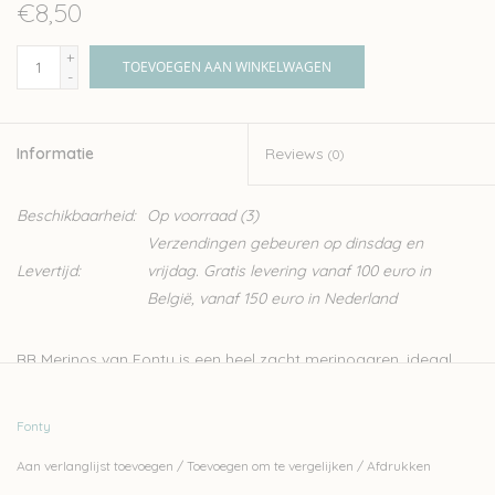
€8,50
+
TOEVOEGEN AAN WINKELWAGEN
-
Informatie
Reviews
(0)
Beschikbaarheid:
Op voorraad
(3)
Verzendingen gebeuren op dinsdag en
Levertijd:
vrijdag. Gratis levering vanaf 100 euro in
België, vanaf 150 euro in Nederland
BB Merinos van Fonty is een heel zacht merinogaren, ideaal
voor het breien van kinder- en babytruien. Het breit heel soepel
en door de superwash behandeling is het makkelijk in
Fonty
onderhoud.
Aan verlanglijst toevoegen
/
Toevoegen om te vergelijken
/
Afdrukken
Fonty is een van de laatst overgebleven kleine Frans