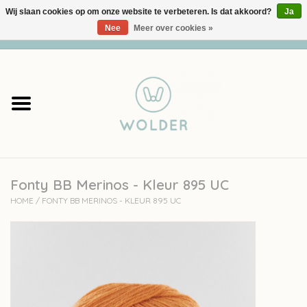
Wij slaan cookies op om onze website te verbeteren. Is dat akkoord?
Ja
Nee
Meer over cookies »
0 Artikelen - €0,00
Home
Garens
Pakketten
Fonty BB Merinos - Kleur 895 UC
Accessoires
HOME
/
FONTY BB MERINOS - KLEUR 895 UC
workshops
Cadeaubon
Solden