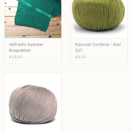
Wilfred's Sweater
Pascuali Cumbria - Kiwi
Breipakket
327
€23,00
€9,00