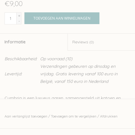
€9,00
+
TOEVOEGEN AAN WINKELWAGEN
-
Informatie
Reviews
(0)
Beschikbaarheid:
Op voorraad
(10)
Verzendingen gebeuren op dinsdag en
Levertijd:
vrijdag. Gratis levering vanaf 100 euro in
België, vanaf 150 euro in Nederland
Cumbria is een luxueus garen, samengesteld uit katoen en
bamboe. Deze combinatie zorgt voor een zacht garen dat erg
aangenaam voelt op de huid, ideaal voor het breien en haken
Aan verlanglijst toevoegen
/
Toevoegen om te vergelijken
/
Afdrukken
van zomerse projectjes.
Het garen van Pascuali wordt geproduceerd met strenge