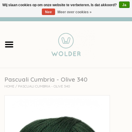
Wij slaan cookies op om onze website te verbeteren. Is dat akkoord?
Ja
Nee
Meer over cookies »
0 Artikelen - €0,00
Home
Garens
Pakketten
Pascuali Cumbria - Olive 340
Accessoires
HOME
/
PASCUALI CUMBRIA - OLIVE 340
workshops
Cadeaubon
Solden