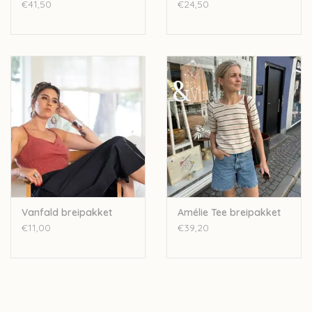
€41,50
€24,50
Vanfald breipakket
Amélie Tee breipakket
€11,00
€39,20