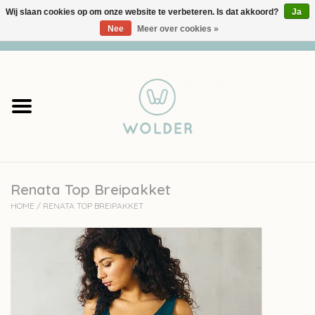
Wij slaan cookies op om onze website te verbeteren. Is dat akkoord?
Ja
Nee
Meer over cookies »
0 Artikelen - €0,00
Home
Garens
Pakketten
Renata Top Breipakket
Accessoires
HOME
/
RENATA TOP BREIPAKKET
workshops
Cadeaubon
Solden