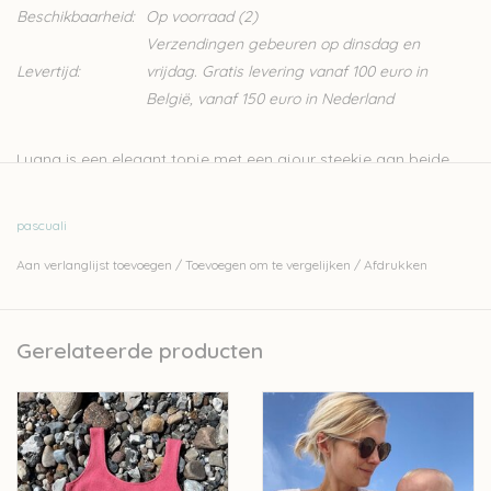
Beschikbaarheid:
Op voorraad
(2)
Verzendingen gebeuren op dinsdag en
Levertijd:
vrijdag. Gratis levering vanaf 100 euro in
België, vanaf 150 euro in Nederland
Luana is een elegant topje met een ajour steekje aan beide
zijdes. Het wordt in het rond gebreid van beneden naar boven.
Zowel aan de voor- en achterkant heeft het topje een V-nek.
pascuali
In het pakket zitten voldoende bolletjes Pascuali Cumbria
Aan verlanglijst toevoegen
/
Toevoegen om te vergelijken
/
Afdrukken
(60%katoen - 40% bamboe) voor het breien van het topje in
jouw maat en het Engelstalig patroontje. Voor het breien van
het topje heb je breinaalden in lengte 80 of 100cm nodig in
Gerelateerde producten
dikte 4mm en een haaknaald in dikte 3,5mm. Deze zitten niet in
het pakket maar kunnen afzonderlijk aangekocht worden.
Het patroontje is uitgeschreven in de maten XS, X, M, L, XL en
XXL, overeenkomend met een borstomtrek van 74, 82, 90, 98,
107, 119 cm.