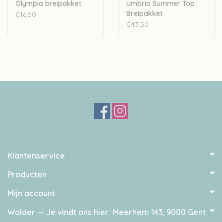
in het pakket.
Olympia breipakket
Umbria Summer Top
Breipakket
€16,50
€43,50
Het pakketje is geschikt voor breiers met ervaring in top-down
breien.
Het patroontje is uitgeschreven in negen maten,
overeenkomend met afgewerkte borstomtrek van
90(97)104(110)116(124)130(140)150cm. De t-shirt wordt
gedragen met 0 tot 5cm positieve ease. Om je maat te
bepalen meet je dus je borstomtrek en tel je hier 0 tot 5 cm bij.
Laat bij het afrekenen bij 'opmerkingen' weten welke
kleur Pure
Silk
je verkiest.
Klantenservice
Producten
Mijn account
Wolder — Je vindt ons hier: Meerhem 143, 9000 Gent