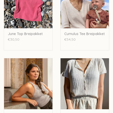
Laat bij het afrekenen bij 'opmerkingen' weten in welke kleur
Pascuali Cumbria
het pakketje wil breien.
June Top Breipakket
Cumulus Tee Breipakket
€30,50
€54,50
De Umbrai Summer Top wordt gebreid in pure zijde, een licht
zomers garen. Het T-shirt wordt in het rond gebreid van boven
naar beneden in een sierlijk steekje.
In het pakketje zitten genoeg bollen Pure Silk van Knitting for
Olive (100% zijde) voor het breien van de t-shirt in jouw maat,
en het Engelstalige patroontje. Het topje wordt in het rond
gebreid op volgende rondbreinaalden, deze zitten niet in het
pakket maar kunnen
afzonderlijk besteld
worden:
- rondbreinaalden van 100cm in dikte 3mm
- rondbreinaalden van 100cm in dikte 3,5mm
je hebt ook 5(5)5(5)6(6)7(7)7 knoopjes nodig, deze zitten niet