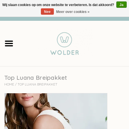
Wij slaan cookies op om onze website te verbeteren. Is dat akkoord?
Ja
Nee
Meer over cookies »
0 Artikelen - €0,00
Home
Garens
Pakketten
Top Luana Breipakket
Accessoires
HOME
/
TOP LUANA BREIPAKKET
workshops
Cadeaubon
Solden