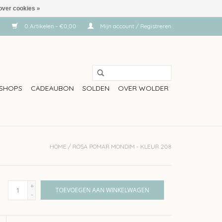
over cookies »
0 Artikelen - €0,00
Mijn account / Registreren
SHOPS
CADEAUBON
SOLDEN
OVER WOLDER
HOME
/
ROSA POMAR MONDIM - KLEUR 208
+
TOEVOEGEN AAN WINKELWAGEN
-