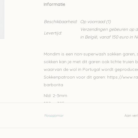
Informatie
Beschikbaarheid:
Op voorraad
(1)
Verzendingen gebeuren op din
Levertijd:
in België, vanaf 150 euro in 
Mondim is een non-superwash sokken garen, 
sokken kan je met dit garen ook lichte truien 
waarvan de wol in Portugal wordt geproducee
Sokkenpatroon voor dit garen: https://www.ra
barborita
Nld: 2-3mm
100gr-385m
100% Portugese wol
Rosapomar
Aan verl
Stekenverhouding 10-10cm: 28-32steken en 4
Handwas
Je kan heel wat sokkenpatronen voor deze wol