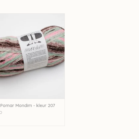
Meias da tia barborita socks
Ascent socks
mar Rosa Pomar Mondim - kleur 207
Brioche on the beach shawl
EVOEGEN AAN WINKELWAGEN
Azulejo socks
YY socks
Iro Iro socks
Burgeon socks
En de prachtige sweater
Piece of Silver
uit
Lain
Let op: de kleur op beeld kan afwijken van de 
verwerkt, hierdoor kan een verschil zitten tuss
Pomar Mondim - kleur 207
0