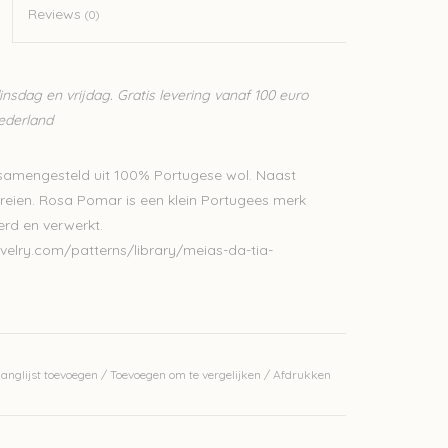
Reviews
(0)
sdag en vrijdag. Gratis levering vanaf 100 euro
Nederland
samengesteld uit 100% Portugese wol. Naast
breien. Rosa Pomar is een klein Portugees merk
rd en verwerkt.
velry.com/patterns/library/meias-da-tia-
anglijst toevoegen
/
Toevoegen om te vergelijken
/
Afdrukken
2-48naalden
 vinden: