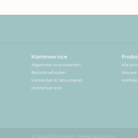
Klantenservice
Produc
Algemene voorwaarden
Alle pr
Betaalmethoden
Nieuwe 
Verzenden & retourneren
Aanbied
Klantenservice
© Copyright 2026 Wolder - Powered by
Lightspeed