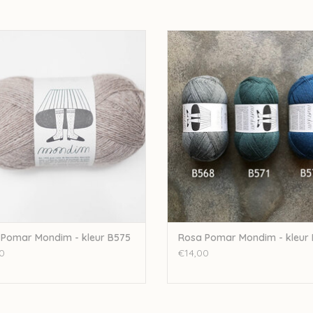
Ascent socks
Brioche on the beach shawl
omar Rosa Pomar Mondim - kleur
Rosapomar Rosa Pomar Mondim -
Azulejo socks
B575
B570
YY socks
EVOEGEN AAN WINKELWAGEN
TOEVOEGEN AAN WINKELWA
Iro Iro socks
Burgeon socks
En de prachtige sweater
Piece of Silver
uit
Lain
Let op: de kleur op beeld kan afwijken van de 
verwerkt, hierdoor kan een opmerkelijk verschi
Pomar Mondim - kleur B575
Rosa Pomar Mondim - kleur
0
€14,00