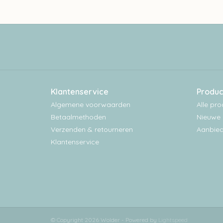
Klantenservice
Produc
Algemene voorwaarden
Alle pr
Betaalmethoden
Nieuwe 
Verzenden & retourneren
Aanbied
Klantenservice
© Copyright 2026 Wolder - Powered by
Lightspeed