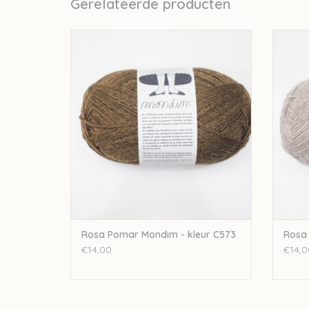
Gerelateerde producten
Rosapomar Rosa Pomar Mondim - kleur
Rosap
C573
TOEVOEGEN AAN WINKELWAGEN
TO
Rosa Pomar Mondim - kleur C573
Rosa 
€14,00
€14,0