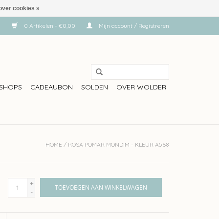
over cookies »
0 Artikelen - €0,00
Mijn account / Registreren
SHOPS
CADEAUBON
SOLDEN
OVER WOLDER
HOME
/
ROSA POMAR MONDIM - KLEUR A568
+
TOEVOEGEN AAN WINKELWAGEN
-