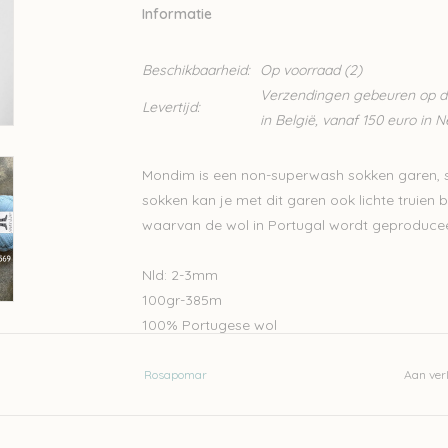
Informatie
Beschikbaarheid:
Op voorraad
(2)
Verzendingen gebeuren op din
Levertijd:
in België, vanaf 150 euro in 
Mondim is een non-superwash sokken garen, 
sokken kan je met dit garen ook lichte truien 
waarvan de wol in Portugal wordt geproducee
Nld: 2-3mm
100gr-385m
100% Portugese wol
Stekenverhouding 10-10cm: 28-32steken en 4
Handwas
Rosapomar
Aan verl
Je kan heel wat sokkenpatronen voor deze wol
Meias da tia barborita socks