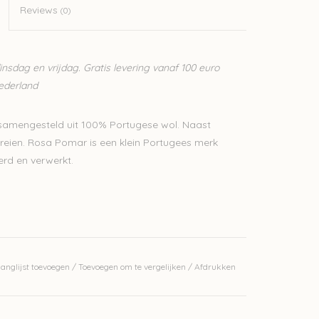
Reviews
(0)
sdag en vrijdag. Gratis levering vanaf 100 euro
Nederland
samengesteld uit 100% Portugese wol. Naast
breien. Rosa Pomar is een klein Portugees merk
rd en verwerkt.
2-48naalden
anglijst toevoegen
/
Toevoegen om te vergelijken
/
Afdrukken
 vinden: