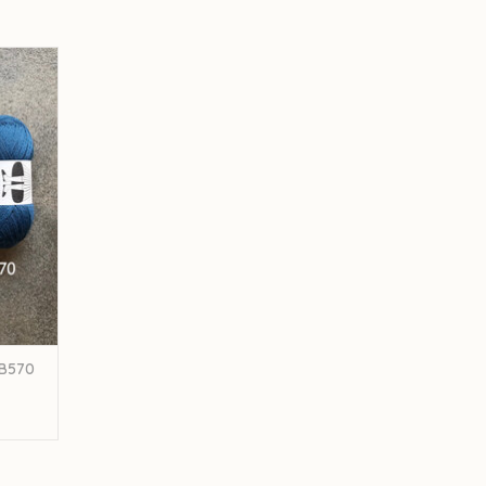
 kleur
GEN
e 1
.
werkelijke kleur. Deze wol wordt artisanaal
l zitten tussen de verschillende baden.
 B570