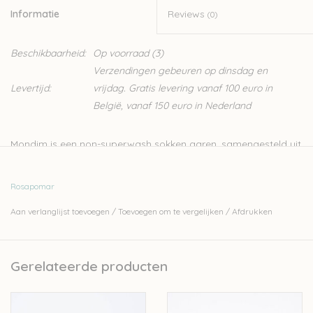
Informatie
Reviews
(0)
Beschikbaarheid:
Op voorraad
(3)
Verzendingen gebeuren op dinsdag en
Levertijd:
vrijdag. Gratis levering vanaf 100 euro in
België, vanaf 150 euro in Nederland
Mondim is een non-superwash sokken garen, samengesteld uit
100% Portugese wol. Naast sokken kan je met dit garen ook
lichte truien breien. Rosa Pomar is een klein Portugees merk
Rosapomar
waarvan de wol in Portugal wordt geproduceerd en verwerkt.
Aan verlanglijst toevoegen
/
Toevoegen om te vergelijken
/
Afdrukken
Nld: 2-3mm
100gr-385m
Gerelateerde producten
100% Portugese wol
Stekenverhouding 10-10cm: 28-32steken en 42-48naalden
Handwas