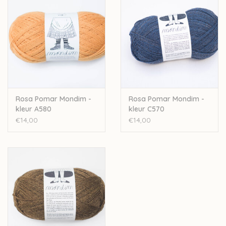
Je kan heel wat sokkenpatronen voor deze wol vinden:
Meias da tia barborita socks
Ascent socks
Brioche on the beach shawl
Azulejo socks
YY socks
Iro Iro socks
Burgeon socks
Rosa Pomar Mondim -
Rosa Pomar Mondim -
kleur A580
kleur C570
En de prachtige sweater
Piece of Silver
uit
Laine 1
.
€14,00
€14,00
Let op: de kleur op beeld kan afwijken van de werkelijke kleur.
Deze wol wordt artisanaal verwerkt, hierdoor kan een
opmerkelijk verschil zitten tussen de verschillende baden.