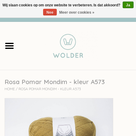
Wij slaan cookies op om onze website te verbeteren. Is dat akkoord?
Ja
Nee
Meer over cookies »
0 Artikelen - €0,00
Home
Garens
Pakketten
Rosa Pomar Mondim - kleur A573
Accessoires
HOME
/
ROSA POMAR MONDIM - KLEUR A573
workshops
Cadeaubon
Solden