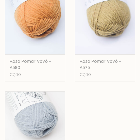
50gr - 143meter
nld: 3,5mm - 4,5mm
sportweight
4ply
Stekenverhouding: 20-23st /28-32 rijen
Let op: de kleur op beeld kan afwijken van de werkelijke kleur.
Rosa Pomar Vovó -
Rosa Pomar Vovó -
A580
A573
€7,00
€7,00