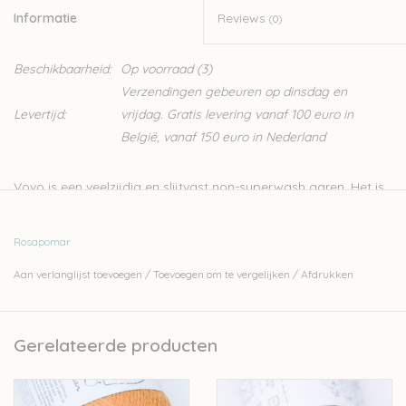
Informatie
Reviews
(0)
Beschikbaarheid:
Op voorraad
(3)
Verzendingen gebeuren op dinsdag en
Levertijd:
vrijdag. Gratis levering vanaf 100 euro in
België, vanaf 150 euro in Nederland
Vovo is een veelzijdig en slijtvast non-superwash garen. Het is
gemaakt van fijne Portugese wol, voornamelijk van Serra da
Estrela-schapen. Deze wol is een geweldige keuze voor truien
Rosapomar
en vesten die bedoeld zijn voor dagelijks gebruik. Vovo is
Aan verlanglijst toevoegen
/
Toevoegen om te vergelijken
/
Afdrukken
gemaakt van de wol van schapen van vrije uitloop, vrij van
mulesing. Leuk weetje: vovo betekent oma.
Rosa Pomar is een klein Portugees wolbedrijfje dat zijn wol
Gerelateerde producten
lokaal teelt, spint, twijnt en verft.
100% wol