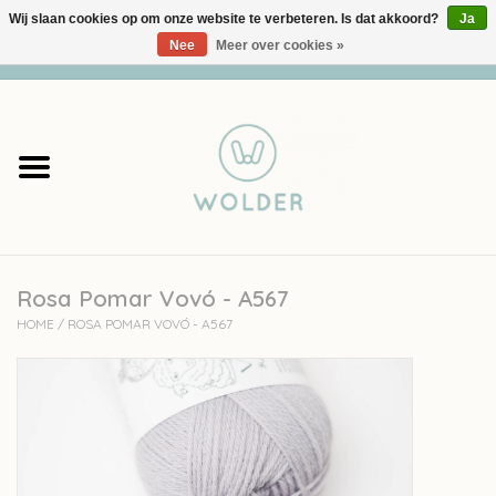
Wij slaan cookies op om onze website te verbeteren. Is dat akkoord?
Ja
Nee
Meer over cookies »
0 Artikelen - €0,00
Home
Garens
Pakketten
Rosa Pomar Vovó - A567
Accessoires
HOME
/
ROSA POMAR VOVÓ - A567
workshops
Cadeaubon
Solden