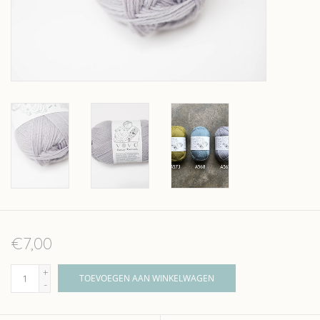
Over wolder
€7,00
+
TOEVOEGEN AAN WINKELWAGEN
-