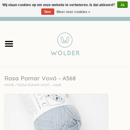
Wij slaan cookies op om onze website te verbeteren. Is dat akkoord?
Ja
Nee
Meer over cookies »
0 Artikelen - €0,00
Home
Garens
Pakketten
Rosa Pomar Vovó - A568
Accessoires
HOME
/
ROSA POMAR VOVÓ - A568
workshops
Cadeaubon
Solden