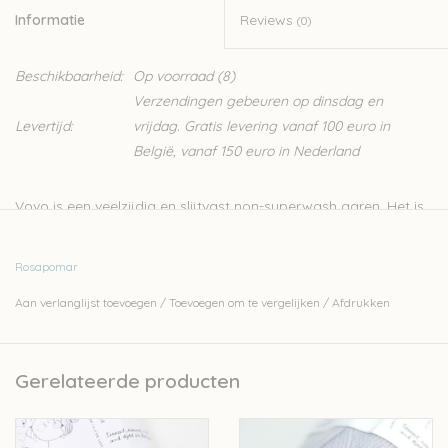
Informatie
Reviews
(0)
Beschikbaarheid:
Op voorraad
(8)
Verzendingen gebeuren op dinsdag en
Levertijd:
vrijdag. Gratis levering vanaf 100 euro in
België, vanaf 150 euro in Nederland
Vovo is een veelzijdig en slijtvast non-superwash garen. Het is
gemaakt van fijne Portugese wol, voornamelijk van Serra da
Estrela-schapen. Deze wol is een geweldige keuze voor truien
Rosapomar
en vesten die bedoeld zijn voor dagelijks gebruik. Vovo is
Aan verlanglijst toevoegen
/
Toevoegen om te vergelijken
/
Afdrukken
gemaakt van de wol van schapen van vrije uitloop, vrij van
mulesing. Leuk weetje: vovo betekent oma.
Rosa Pomar is een klein Portugees wolbedrijfje dat zijn wol
Gerelateerde producten
lokaal teelt, spint, twijnt en verft.
100% wol