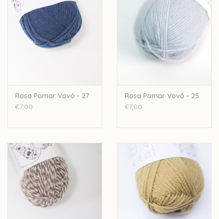
50gr - 143meter
nld: 3,5mm - 4,5mm
sportweight
4ply
Stekenverhouding: 20-23st /28-32 rijen
Let op: de kleur op beeld kan afwijken van de werkelijke kleur.
Rosa Pomar Vovó - 27
Rosa Pomar Vovó - 25
€7,00
€7,00