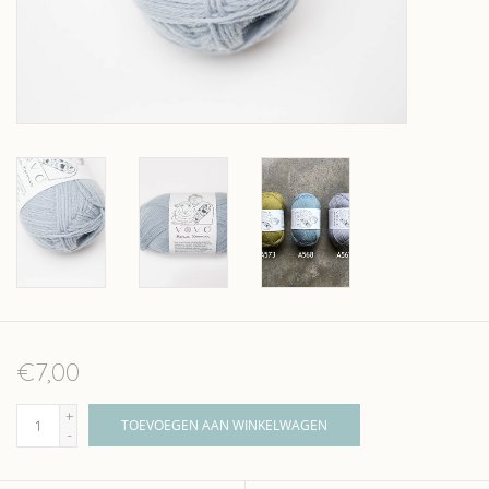
Over wolder
€7,00
+
TOEVOEGEN AAN WINKELWAGEN
-