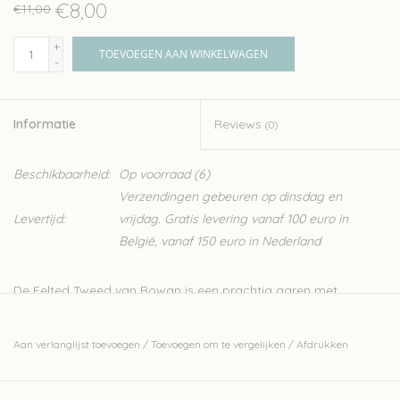
€8,00
€11,00
+
TOEVOEGEN AAN WINKELWAGEN
-
Informatie
Reviews
(0)
Beschikbaarheid:
Op voorraad
(6)
Verzendingen gebeuren op dinsdag en
Levertijd:
vrijdag. Gratis levering vanaf 100 euro in
België, vanaf 150 euro in Nederland
De Felted Tweed van Rowan is een prachtig garen met
eindeloze mogelijkheden. Je breit er heel mooie intarsia of fair
isle patronen mee. Maar door de mooie tweed effect komt het
Aan verlanglijst toevoegen
/
Toevoegen om te vergelijken
/
Afdrukken
ook goed uit in een eenvoudige tricosteek. Eens de wol gebreid
is heeft het een mooi vervilt effect.