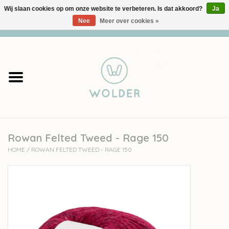
Wij slaan cookies op om onze website te verbeteren. Is dat akkoord?
Ja
Nee
Meer over cookies »
0 Artikelen - €0,00
Home
Garens
Pakketten
Rowan Felted Tweed - Rage 150
Accessoires
HOME
/
ROWAN FELTED TWEED - RAGE 150
workshops
Cadeaubon
Solden